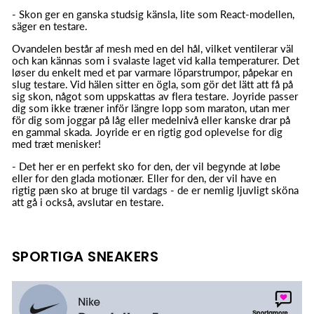
- Skon ger en ganska studsig känsla, lite som React-modellen,
säger en testare.
Ovandelen består af mesh med en del hål, vilket ventilerar väl
och kan kännas som i svalaste laget vid kalla temperaturer. Det
løser du enkelt med et par varmare löparstrumpor, påpekar en
slug testare. Vid hälen sitter en ögla, som gör det lätt att få på
sig skon, något som uppskattas av flera testare. Joyride passer
dig som ikke træner inför längre lopp som maraton, utan mer
för dig som joggar på låg eller medelnivå eller kanske drar på
en gammal skada. Joyride er en rigtig god oplevelse for dig
med træt menisker!
- Det her er en perfekt sko for den, der vil begynde at løbe
eller for den glada motionær. Eller for den, der vil have en
rigtig pæn sko at bruge til vardags - de er nemlig ljuvligt sköna
att gå i också, avslutar en testare.
SPORTIGA SNEAKERS