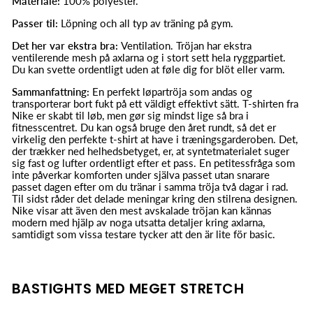
Materiale:
100% polyester.
Passer til:
Löpning och all typ av träning på gym.
Det her var ekstra bra:
Ventilation. Tröjan har ekstra
ventilerende mesh på axlarna og i stort sett hela ryggpartiet.
Du kan svette ordentligt uden at føle dig for blöt eller varm.
Sammanfattning:
En perfekt løpartröja som andas og
transporterar bort fukt på ett väldigt effektivt sätt. T-shirten fra
Nike er skabt til løb, men gør sig mindst lige så bra i
fitnesscentret. Du kan også bruge den året rundt, så det er
virkelig den perfekte t-shirt at have i træningsgarderoben. Det,
der trækker ned helhedsbetyget, er, at syntetmaterialet suger
sig fast og lufter ordentligt efter et pass. En petitessfråga som
inte påverkar komforten under själva passet utan snarare
passet dagen efter om du tränar i samma tröja två dagar i rad.
Til sidst råder det delade meningar kring den stilrena designen.
Nike visar att även den mest avskalade tröjan kan kännas
modern med hjälp av noga utsatta detaljer kring axlarna,
samtidigt som vissa testare tycker att den är lite för basic.
BASTIGHTS MED MEGET STRETCH