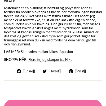
testare.
Materialet er en blanding af bomuld og polyester. Men til
forskel fra hoodien ovenpå så har de her byxorna ingen borstad
fleece-insida, vilket vissa av testarna saknar. Det andet, jeg
mener, er at foretrække, er, at du kan anskaffe dig en fleece,
som du helst ikke vil have på. Den grå kulør er fin, men visse i
testpanelet havde ønsket noget mere nytänkande som får
byxorna at kännas aningen mer trend och 2020-tal. Annars er
det kort og gott en avskalad byxa som gör jobbet. Inget för
träningspasset men du kan med fördel ha dem när du går till
och från gymmet.
LÄS MER:
Skillnaden mellan Nikes löparskor
SHOPPA HÄR:
Flere tøj og skorper fra Nike
Del
Tweet
Fastgør
[[Share]]
[[Tweet]]
[[Pin it]]
på
på
på
facebook
Twitter
Pinterest