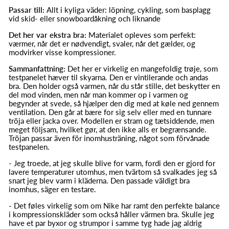
Passar till:
Allt i kyliga väder: löpning, cykling, som basplagg
vid skid- eller snowboardåkning och liknande
Det her var ekstra bra:
Materialet opleves som perfekt:
værmer, når det er nødvendigt, svaler, når det gælder, og
modvirker visse kompressioner.
Sammanfattning:
Det her er virkelig en mangefoldig trøje, som
testpanelet hæver til skyarna. Den er vintilerande och andas
bra. Den holder også varmen, når du står stille, det beskytter en
del mod vinden, men når man kommer op i varmen og
begynder at svede, så hjælper den dig med at køle ned gennem
ventilation. Den går at bære for sig selv eller med en tunnare
tröja eller jacka over. Modellen er stram og tætsiddende, men
meget följsam, hvilket gør, at den ikke alls er begrænsande.
Tröjan passar även för inomhusträning, något som förvånade
testpanelen.
- Jeg troede, at jeg skulle blive for varm, fordi den er gjord for
lavere temperaturer utomhus, men tvärtom så svalkades jeg så
snart jeg blev varm i kläderna. Den passade väldigt bra
inomhus, säger en testare.
- Det føles virkelig som om Nike har ramt den perfekte balance
i kompressionskläder som också håller värmen bra. Skulle jeg
have et par byxor og strumpor i samme tyg hade jag aldrig