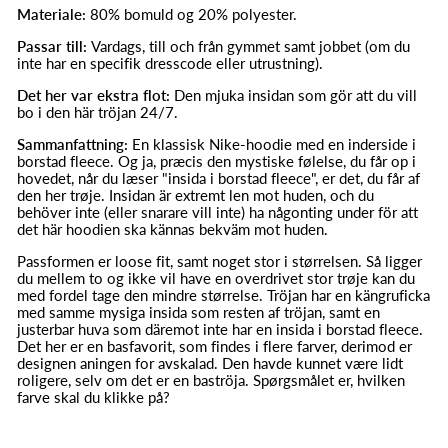
Materiale:
80% bomuld og 20% polyester.
Passar till:
Vardags, till och från gymmet samt jobbet (om du
inte har en specifik dresscode eller utrustning).
Det her var ekstra flot:
Den mjuka insidan som gör att du vill
bo i den här tröjan 24/7.
Sammanfattning:
En klassisk Nike-hoodie med en inderside i
borstad fleece. Og ja, præcis den mystiske følelse, du får op i
hovedet, når du læser "insida i borstad fleece", er det, du får af
den her trøje. Insidan är extremt len mot huden, och du
behöver inte (eller snarare vill inte) ha någonting under för att
det här hoodien ska kännas bekväm mot huden.
Passformen er loose fit, samt noget stor i størrelsen. Så ligger
du mellem to og ikke vil have en overdrivet stor trøje kan du
med fordel tage den mindre størrelse. Tröjan har en kängruficka
med samme mysiga insida som resten af tröjan, samt en
justerbar huva som däremot inte har en insida i borstad fleece.
Det her er en basfavorit, som findes i flere farver, derimod er
designen aningen for avskalad. Den havde kunnet være lidt
roligere, selv om det er en baströja. Spørgsmålet er, hvilken
farve skal du klikke på?