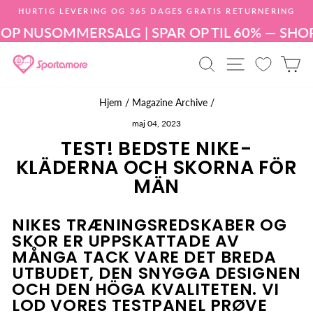
Gå
HURTIG LEVERING OG 365 DAGES GRATIS RETURNERING
til
Sæt
indhold
U
SOMMERSALG | SPAR OP TIL 60% — SHOP NU
S
diasshow
på
PRODUKTSØG
SITE NAV
I
pause
Hjem
/
Magazine Archive
/
maj 04, 2023
TEST! BEDSTE NIKE-
KLÄDERNA OCH SKORNA FÖR
MÄN
NIKES TRÆNINGSREDSKABER OG
SKOR ER UPPSKATTADE AV
MÅNGA TACK VARE DET BREDA
UTBUDET, DEN SNYGGA DESIGNEN
OCH DEN HÖGA KVALITETEN. VI
LOD VORES TESTPANEL PRØVE