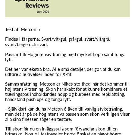
Test af:
Metcon 5
Findes i färgerna:
Svart/vit/gul
,
grå/gul
,
svart/vit/grå
,
svart/beige
och
svart
.
Passar till:
Högintensiv träning med mycket hopp samt tunga
lyft.
Det her var ekstra bra:
Alle små detaljer, der gør, at du kan
udføre alle øvelser inden for X-fit.
Sammanfattning:
Metcon er Nikes stolthed, når det kommer til
højintensiv træning. Skon har skabt for at kunne kombinere et
træningspas indholdandes hopp og burpees med repklättring,
handstand push ups og tunga lyft.
- Självklart kan du ha Metcon 6 även till vanlig styketräning,
men det är på de högintensiva passen som skon verkligen visar
alla sina finesser, säger en testare.
Till skon får du en inläggssula som förvandlar skon till en
lyftarsko. Nogle i testpanelet havde önskat en något högre