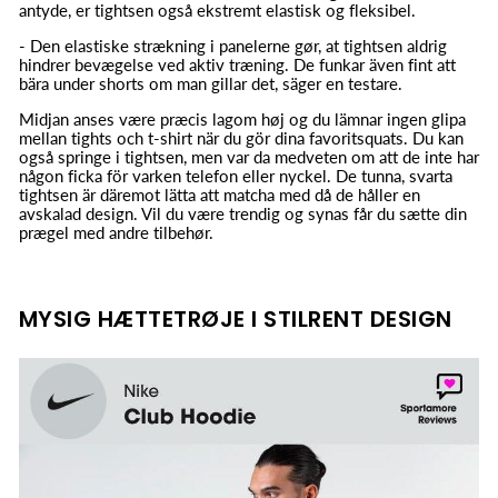
antyde, er tightsen også ekstremt elastisk og fleksibel.
- Den elastiske strækning i panelerne gør, at tightsen aldrig
hindrer bevægelse ved aktiv træning. De funkar även fint att
bära under shorts om man gillar det, säger en testare.
Midjan anses være præcis lagom høj og du lämnar ingen glipa
mellan tights och t-shirt när du gör dina favoritsquats. Du kan
også springe i tightsen, men var da medveten om att de inte har
någon ficka för varken telefon eller nyckel. De tunna, svarta
tightsen är däremot lätta att matcha med då de håller en
avskalad design. Vil du være trendig og synas får du sætte din
prægel med andre tilbehør.
MYSIG HÆTTETRØJE I STILRENT DESIGN