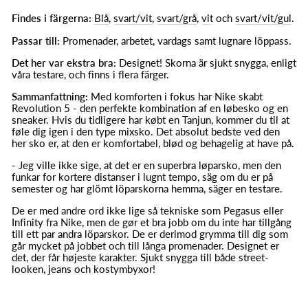
Findes i färgerna:
Blå
,
svart/vit
,
svart/grå
,
vit
och
svart/vit/gul
.
Passar till:
Promenader, arbetet, vardags samt lugnare löppass.
Det her var ekstra bra:
Designet! Skorna är sjukt snygga, enligt
våra testare, och finns i flera färger.
Sammanfattning:
Med komforten i fokus har Nike skabt
Revolution 5 - den perfekte kombination af en løbesko og en
sneaker. Hvis du tidligere har købt en Tanjun, kommer du til at
føle dig igen i den type mixsko. Det absolut bedste ved den
her sko er, at den er komfortabel, blød og behagelig at have på.
- Jeg ville ikke sige, at det er en superbra løparsko, men den
funkar for kortere distanser i lugnt tempo, säg om du er på
semester og har glömt löparskorna hemma, säger en testare.
De er med andre ord ikke lige så tekniske som Pegasus eller
Infinity fra Nike, men de gør et bra jobb om du inte har tillgång
till ett par andra löparskor. De er derimod grymma till dig som
går mycket på jobbet och till långa promenader. Designet er
det, der får højeste karakter. Sjukt snygga till både street-
looken, jeans och kostymbyxor!