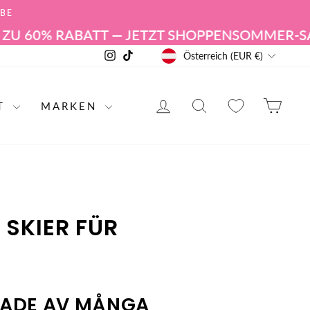
ABE
0% RABATT — JETZT SHOPPEN
SOMMER-SALE | B
WÄHRUNG
Instagram
TikTok
Österreich (EUR €)
ANMELDEN
PRODUKT SUC
EIN
RT
MARKEN
 SKIER FÜR
TADE AV MÅNGA