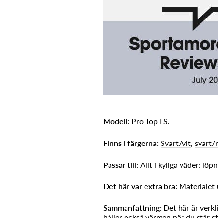
Modell:
Pro Top LS
.
Finns i färgerna:
Svart/vit
,
svart/r
Passar till:
Allt i kyliga väder: lö
Det här var extra bra:
Materialet 
Sammanfattning:
Det här är verkl
håller också värmen när du står s