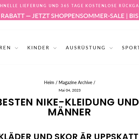
HNELLE LIEFERUNG UND 365 TAGE KOSTENLOSE RÜCKG
Pause
TT — JETZT SHOPPEN
SOMMER-SALE | BIS ZU 6
Diashow
RREN
KINDER
AUSRÜSTUNG
SPO
Heim
/
Magazine Archive
/
Mai 04, 2023
 BESTEN NIKE-KLEIDUNG UND
MÄNNER
SKLÄDER UND SKOR ÄR UPPSKAT