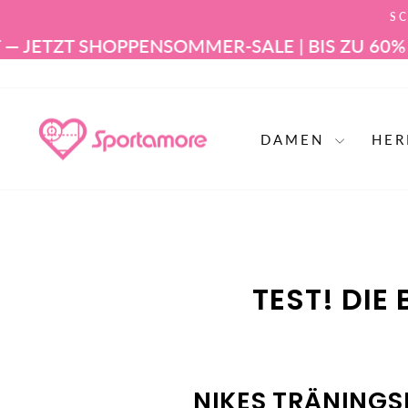
Zum
SC
Inhalt
springen
TZT SHOPPEN
SOMMER-SALE | BIS ZU 60% RABA
DAMEN
HE
TEST! DIE
NIKES TRÄNING