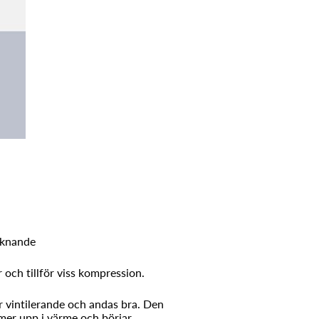
liknande
 och tillför viss kompression.
är vintilerande och andas bra. Den
mmer upp i värme och börjar