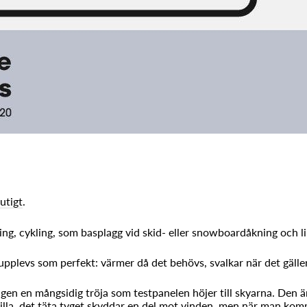
utigt
.
pning, cykling, som basplagg vid skid- eller snowboardåkning och 
upplevs som perfekt: värmer då det behövs, svalkar när det gäller
igen en mångsidig tröja som testpanelen höjer till skyarna. Den 
tilla, det täta tyget skyddar en del mot vinden, men när man ko