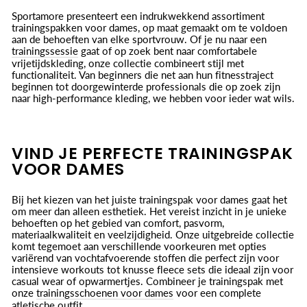
Sportamore presenteert een indrukwekkend assortiment
trainingspakken voor dames, op maat gemaakt om te voldoen
aan de behoeften van elke sportvrouw. Of je nu naar een
trainingssessie
gaat of op zoek bent naar comfortabele
vrijetijdskleding, onze collectie combineert stijl met
functionaliteit. Van beginners die net aan hun fitnesstraject
beginnen tot doorgewinterde professionals die op zoek zijn
naar high-performance kleding, we hebben voor ieder wat wils.
VIND JE PERFECTE TRAININGSPAK
VOOR DAMES
Bij het kiezen van het juiste trainingspak voor dames gaat het
om meer dan alleen esthetiek. Het vereist inzicht in je unieke
behoeften op het gebied van comfort, pasvorm,
materiaalkwaliteit en veelzijdigheid. Onze uitgebreide collectie
komt tegemoet aan verschillende voorkeuren met opties
variërend van vochtafvoerende stoffen die perfect zijn voor
intensieve workouts tot knusse fleece sets die ideaal zijn voor
casual wear of opwarmertjes. Combineer je trainingspak met
onze
trainingsschoenen voor dames
voor een complete
atletische outfit.