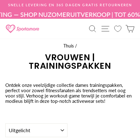
Doorgaan
SNELLE LEVERING EN 365 DAGEN GRATIS RETOURNEREN
naar
Diavoorstelling
artikel
NG — SHOP NU
ZOMERUITVERKOOP | TOT 60% 
pauzeren
PRODUCT ZO
SITE NAV
W
Thuis
/
VROUWEN |
TRAININGSPAKKEN
Ontdek onze veelzijdige collectie dames trainingspakken,
perfect voor zowel fitnessfanaten als trendsetters met oog
voor stijl. Verhoog je workout-game terwijl je comfortabel en
modieus blijft in deze top-notch activewear sets!
SORTEREN