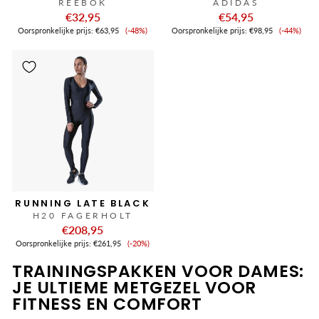
REEBOK
ADIDAS
€32,95
€54,95
Verkoopprijs
Verkoop
Oorspronkelijke prijs:
€63,95
(-48%)
Oorspronkelijke prijs:
€98,95
(-44%)
RUNNING LATE BLACK
H20 FAGERHOLT
€208,95
Verkoopprijs
Oorspronkelijke prijs:
€261,95
(-20%)
TRAININGSPAKKEN VOOR DAMES:
JE ULTIEME METGEZEL VOOR
FITNESS EN COMFORT