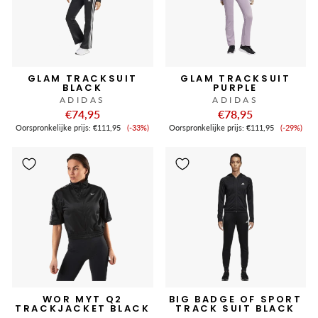
GLAM TRACKSUIT
GLAM TRACKSUIT
BLACK
PURPLE
ADIDAS
ADIDAS
€74,95
€78,95
Verkoopprijs
Verkoop
Oorspronkelijke prijs:
€111,95
(-33%)
Oorspronkelijke prijs:
€111,95
(-29%)
WOR MYT Q2
BIG BADGE OF SPORT
TRACKJACKET BLACK
TRACK SUIT BLACK