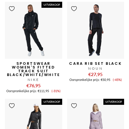
UITVERKOOP
SPORTSWEAR
CARA RIB SET BLACK
WOMEN'S FITTED
NOUN
TRACK SUIT
€27,95
BLACK/WHITE/WHITE
Verkoop
NIKE
Oorspronkelijke prijs:
€50,95
(-45%)
€76,95
Verkoopprijs
Oorspronkelijke prijs:
€111,95
(-31%)
UITVERKOOP
UITVERKOOP