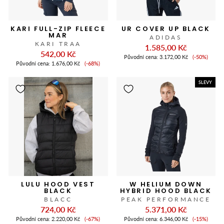
KARI FULL-ZIP FLEECE
UR COVER UP BLACK
MAR
ADIDAS
KARI TRAA
1.585,00 Kč
542,00 Kč
Cena
Původní cena:
3.172,00 Kč
(-50%)
Cena
slevy
Původní cena:
1.676,00 Kč
(-68%)
slevy
SLEVY
LULU HOOD VEST
W HELIUM DOWN
BLACK
HYBRID HOOD BLACK
BLACC
PEAK PERFORMANCE
724,00 Kč
5.371,00 Kč
Cena
Cena
Původní cena:
2.220,00 Kč
(-67%)
Původní cena:
6.346,00 Kč
(-15%)