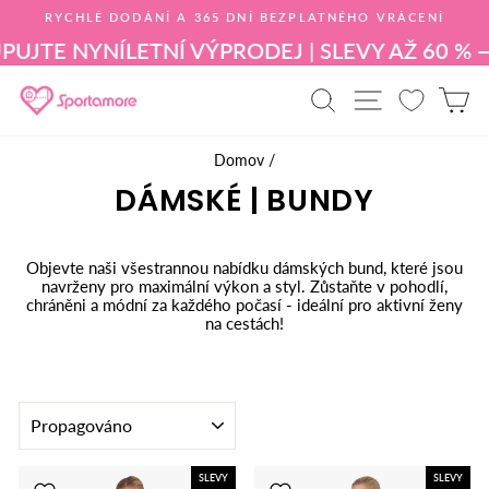
Přejít
RYCHLÉ DODÁNÍ A 365 DNÍ BEZPLATNÉHO VRÁCENÍ
na
Pozastavit
obsah
JTE NYNÍ
LETNÍ VÝPRODEJ | SLEVY AŽ 60 % — 
prezentaci
VYHLEDÁVÁNÍ
NAVIGAC
N
Domov
/
DÁMSKÉ | BUNDY
Objevte naši všestrannou nabídku dámských bund, které jsou
navrženy pro maximální výkon a styl. Zůstaňte v pohodlí,
chráněni a módní za každého počasí - ideální pro aktivní ženy
na cestách!
SEŘADIT
SLEVY
SLEVY