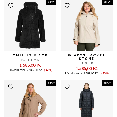
SLEVY
SLEVY
CHELLES BLACK
GLADYS JACKET
STONE
ICEPEAK
TUXER
1.585,00 Kč
1.585,00 Kč
Cena
Původní cena:
2.945,00 Kč
(-46%)
Cena
slevy
Původní cena:
3.399,00 Kč
(-53%)
slevy
SLEVY
SLEVY