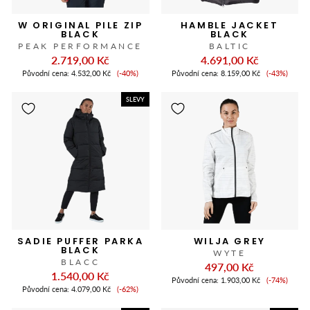
W ORIGINAL PILE ZIP
HAMBLE JACKET
BLACK
BLACK
PEAK PERFORMANCE
BALTIC
2.719,00 Kč
4.691,00 Kč
Cena
Cena
Původní cena:
4.532,00 Kč
(-40%)
Původní cena:
8.159,00 Kč
(-43%)
slevy
slevy
SLEVY
SADIE PUFFER PARKA
WILJA GREY
BLACK
WYTE
BLACC
497,00 Kč
1.540,00 Kč
Cena
Původní cena:
1.903,00 Kč
(-74%)
Cena
slevy
Původní cena:
4.079,00 Kč
(-62%)
slevy