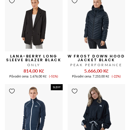
LANA-BERRY LONG
W FROST DOWN HOOD
SLEEVE BLAZER BLACK
JACKET BLACK
ONLY
PEAK PERFORMANCE
814,00 Kč
5.666,00 Kč
Cena
Cena
Původní cena:
1.676,00 Kč
(-51%)
Původní cena:
7.253,00 Kč
(-22%)
slevy
slevy
SLEVY