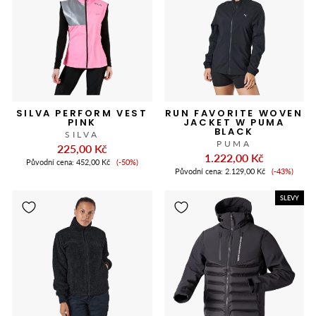
SILVA PERFORM VEST
RUN FAVORITE WOVEN
PINK
JACKET W PUMA
BLACK
SILVA
PUMA
225,00 Kč
1.222,00 Kč
Cena
Původní cena:
452,00 Kč
(-50%)
Cena
slevy
Původní cena:
2.129,00 Kč
(-43%)
slevy
SLEVY