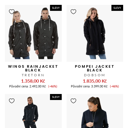
slevy
slevy
SLEVY
SLEVY
WINGS RAINJACKET
POMPEI JACKET
BLACK
BLACK
TRETORN
DOBSOM
1.358,00 Kč
1.835,00 Kč
Cena
Cena
Původní cena:
2.492,00 Kč
(-46%)
Původní cena:
3.399,00 Kč
(-46%)
slevy
slevy
SLEVY