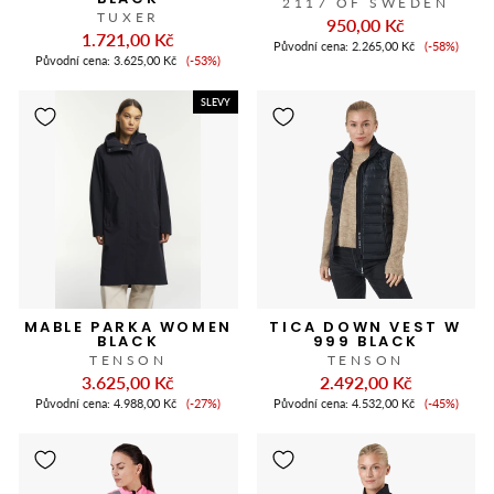
2117 OF SWEDEN
TUXER
950,00 Kč
1.721,00 Kč
Cena
Původní cena:
2.265,00 Kč
(-58%)
Cena
slevy
Původní cena:
3.625,00 Kč
(-53%)
slevy
SLEVY
MABLE PARKA WOMEN
TICA DOWN VEST W
BLACK
999 BLACK
TENSON
TENSON
3.625,00 Kč
2.492,00 Kč
Cena
Cena
Původní cena:
4.988,00 Kč
(-27%)
Původní cena:
4.532,00 Kč
(-45%)
slevy
slevy