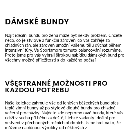
DÁMSKÉ BUNDY
Najít ideální bundu pro ženu může být někdy problém. Chcete
něco, co je stylové a funkční zároveň, co vás zahřeje za
chladných rán, ale zároveň umožní vašemu tělu dýchat během
intenzivní túry. Ve Sportamore tomuto balancování rozumíme.
Proto jsme pro vás vybrali širokou nabídku dámských bund pro
všechny možné příležitosti a do každého počasí
VŠESTRANNÉ MOŽNOSTI PRO
KAŽDOU POTŘEBU
Naše kolekce zahrnuje vše od lehkých běžeckých bund přes
teplé zimní bundy až po stylové dlouhé bundy pro chladné
večerní procházky. Najdete zde nepromokavé bundy, které vás
udrží v suchu při běhu za deště, i lehké varianty ideální pro
vrstvení v přechodných ročních obdobích. Jsme hrdí na to, že
můžeme nabídnout výrobky od některých z