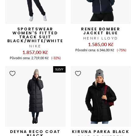
SPORTSWEAR
RENEE BOMBER
WOMEN'S FITTED
JACKET BLUE
TRACK SUIT
HENRI LLOYD
BLACK/WHITE/WHITE
1.585,00 Kč
NIKE
Cena
Původní cena:
6.346,00 Kč
(-75%)
1.857,00 Kč
slevy
Cena
Původní cena:
2.719,00 Kč
(-32%)
slevy
SLEVY
DEYNA RECO COAT
KIRUNA PARKA BLACK
BLACK