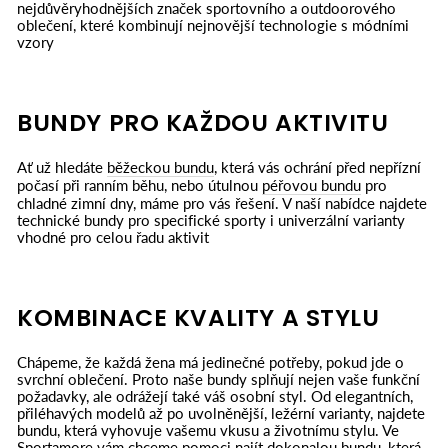
nejdůvěryhodnějších značek sportovního a outdoorového
oblečení, které kombinují nejnovější technologie s módními
vzory
BUNDY PRO KAŽDOU AKTIVITU
Ať už hledáte
běžeckou bundu
, která vás ochrání před nepřízní
počasí při ranním běhu, nebo útulnou
péřovou bundu
pro
chladné zimní dny, máme pro vás řešení. V naší nabídce najdete
technické bundy pro specifické sporty i univerzální varianty
vhodné pro celou řadu aktivit
KOMBINACE KVALITY A STYLU
Chápeme, že každá žena má jedinečné potřeby, pokud jde o
svrchní oblečení. Proto naše bundy splňují nejen vaše funkční
požadavky, ale odrážejí také váš osobní styl. Od elegantních,
přiléhavých modelů až po uvolněnější, ležérní varianty, najdete
bundu, která vyhovuje vašemu vkusu a životnímu stylu. Ve
Sportamore vám chceme pomoci najít dokonalou bundu, která