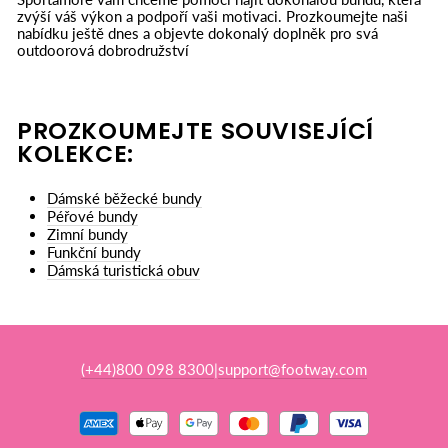
zvýší váš výkon a podpoří vaši motivaci. Prozkoumejte naši
nabídku ještě dnes a objevte dokonalý doplněk pro svá
outdoorová dobrodružství
PROZKOUMEJTE SOUVISEJÍCÍ
KOLEKCE:
Dámské běžecké bundy
Péřové bundy
Zimní bundy
Funkční bundy
Dámská turistická obuv
(+44)800 098 8300
support@footway.com
|