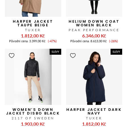
HARPER JACKET
HELIUM DOWN COAT
TAUPE BEIGE
WOMEN BLACK
TUXER
PEAK PERFORMANCE
1.812,00 Kč
6.346,00 Kč
Cena
Cena
Původní cena:
3.399,00 Kč
(-47%)
Původní cena:
8.613,00 Kč
(-26%)
slevy
slevy
SLEVY
SLEVY
WOMEN’S DOWN
HARPER JACKET DARK
JACKET DISBO BLACK
NAVY
2117 OF SWEDEN
TUXER
1.903,00 Kč
1.812,00 Kč