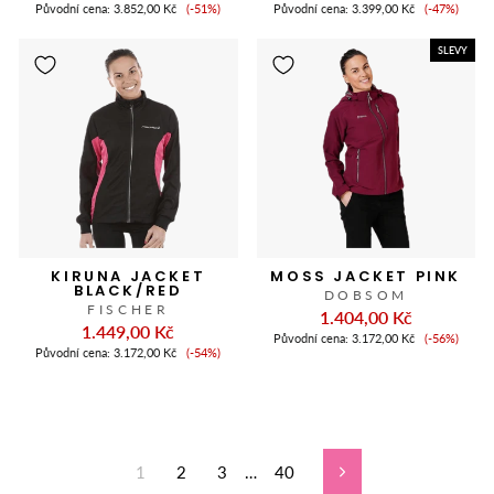
Cena
Cena
Původní cena:
3.852,00 Kč
(-51%)
Původní cena:
3.399,00 Kč
(-47%)
slevy
slevy
SLEVY
KIRUNA JACKET
MOSS JACKET PINK
BLACK/RED
DOBSOM
FISCHER
1.404,00 Kč
1.449,00 Kč
Cena
Původní cena:
3.172,00 Kč
(-56%)
Cena
slevy
Původní cena:
3.172,00 Kč
(-54%)
slevy
1
2
3
…
40
další