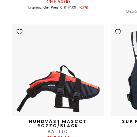
CHF 54.00
Verkaufspreis
Ursprünglicher Preis:
CHF 74.00
(-27%)
Ursprü
HUNDVÄST MASCOT
SUP 
ROZZO/BLACK
BALTIC