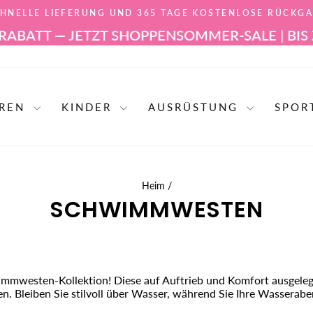
HNELLE LIEFERUNG UND 365 TAGE KOSTENLOSE RÜCKG
Pause
 — JETZT SHOPPEN
SOMMER-SALE | BIS ZU 60%
Diashow
RREN
KINDER
AUSRÜSTUNG
SPO
Heim
/
SCHWIMMWESTEN
wimmwesten-Kollektion! Diese auf Auftrieb und Komfort ausgelegt
n. Bleiben Sie stilvoll über Wasser, während Sie Ihre Wasserab