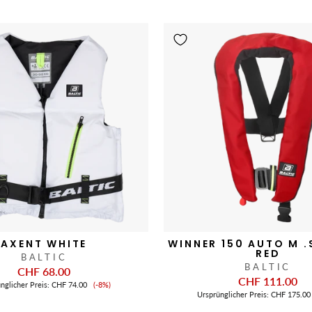
AXENT WHITE
WINNER 150 AUTO M .
RED
BALTIC
BALTIC
CHF 68.00
CHF 111.00
Verkaufspreis
nglicher Preis:
CHF 74.00
(-8%)
Ursprünglicher Preis:
CHF 175.00