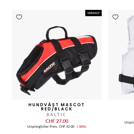
VERKAUF
HUNDVÄST MASCOT
RED/BLACK
BALTIC
CHF 27.00
Ursprü
Verkaufspreis
Ursprünglicher Preis:
CHF 42.00
(-36%)