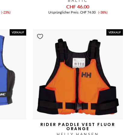
BALTIC
CHF 46.00
Verkaufspreis
Verkaufspreis
(-23%)
Ursprünglicher Preis:
CHF 74.00
(-38%)
VERKAUF
VERKAUF
E
RIDER PADDLE VEST FLUOR
ORANGE
HELLY HANSEN