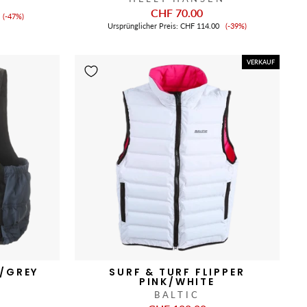
CHF 70.00
Verkaufspreis
(-47%)
Verkaufspreis
Ursprünglicher Preis:
CHF 114.00
(-39%)
VERKAUF
/GREY
SURF & TURF FLIPPER
PINK/WHITE
BALTIC