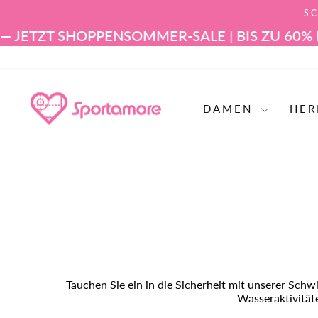
Zum
SC
Inhalt
springen
T SHOPPEN
SOMMER-SALE | BIS ZU 60% RABATT
DAMEN
HE
Tauchen Sie ein in die Sicherheit mit unserer Sch
Wasseraktivitäte