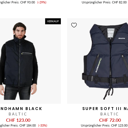
Verkaufspreis
nglicher Preis:
CHF 93.00
(-29%)
Ursprünglicher Preis:
CHF 82.00
VERKAUF
ANDHAMN BLACK
SUPER SOFT III 
BALTIC
BALTIC
CHF 123.00
CHF 72.00
Verkaufspreis
glicher Preis:
CHF 184.00
(-33%)
Ursprünglicher Preis:
CHF 123.00