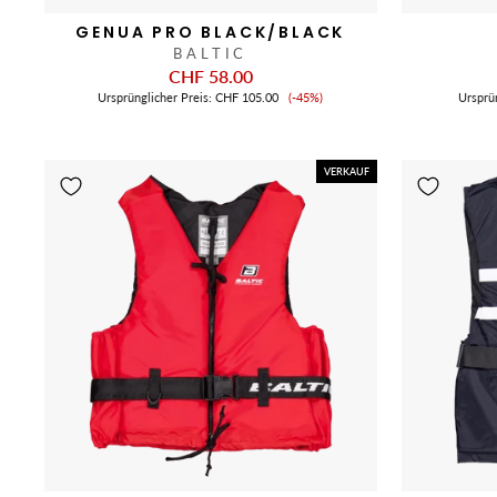
GENUA PRO BLACK/BLACK
BALTIC
CHF 58.00
Verkaufspreis
Ursprünglicher Preis:
CHF 105.00
(-45%)
Ursprü
VERKAUF