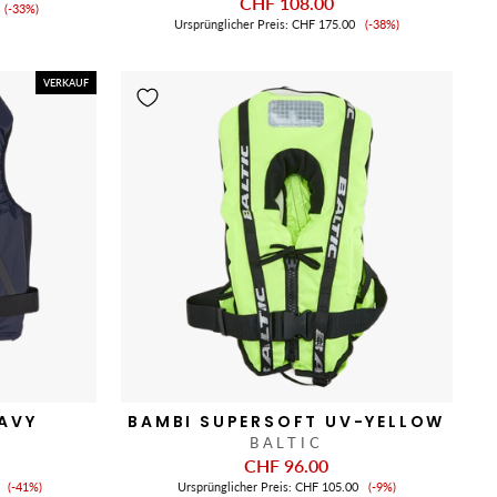
CHF 108.00
Verkaufspreis
(-33%)
Verkaufspreis
Ursprünglicher Preis:
CHF 175.00
(-38%)
VERKAUF
NAVY
BAMBI SUPERSOFT UV-YELLOW
BALTIC
CHF 96.00
Verkaufspreis
Verkaufspreis
(-41%)
Ursprünglicher Preis:
CHF 105.00
(-9%)