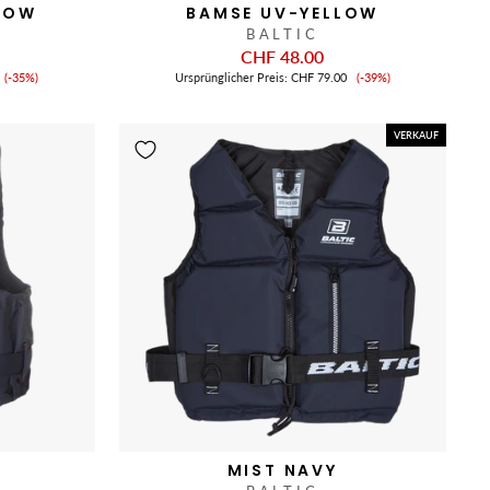
LOW
BAMSE UV-YELLOW
BALTIC
CHF 48.00
Verkaufspreis
Verkaufspreis
(-35%)
Ursprünglicher Preis:
CHF 79.00
(-39%)
VERKAUF
E
MIST NAVY