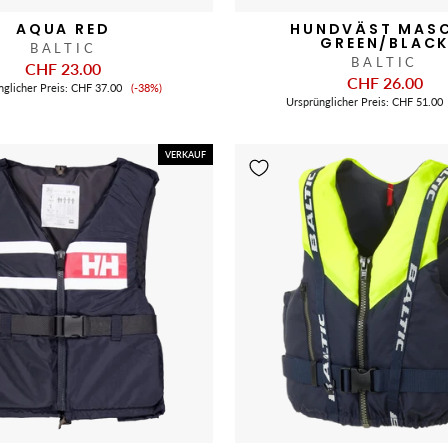
AQUA RED
HUNDVÄST MAS
GREEN/BLAC
BALTIC
BALTIC
CHF 23.00
CHF 26.00
Verkaufspreis
nglicher Preis:
CHF 37.00
(-38%)
Ursprünglicher Preis:
CHF 51.00
VERKAUF