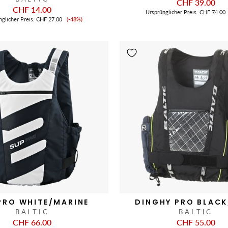
CHF 39.00
CHF 14.00
Ursprünglicher Preis:
CHF 74.00
Verkaufspreis
nglicher Preis:
CHF 27.00
(-48%)
PRO WHITE/MARINE
DINGHY PRO BLACK
BALTIC
BALTIC
CHF 66.00
CHF 55.00