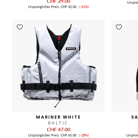
CHF 29.00
Ursprü
Verkaufspreis
Ursprünglicher Preis:
CHF 42.00
(-31%)
MARINER WHITE
S
BALTIC
CHF 47.00
Verkaufspreis
Ursprünglicher Preis:
CHF 65.00
(-28%)
Ursprün