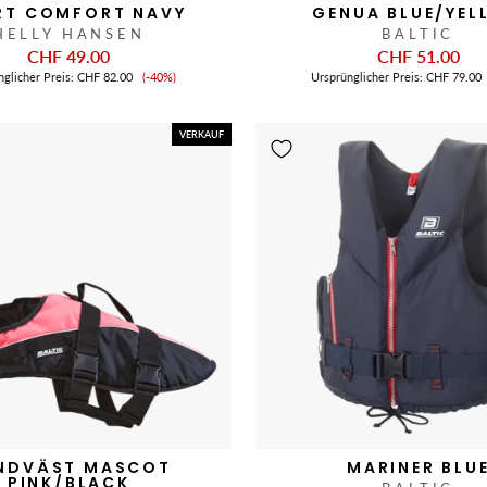
RT COMFORT NAVY
GENUA BLUE/YEL
HELLY HANSEN
BALTIC
CHF 49.00
CHF 51.00
Verkaufspreis
nglicher Preis:
CHF 82.00
(-40%)
Ursprünglicher Preis:
CHF 79.00
VERKAUF
NDVÄST MASCOT
MARINER BLU
PINK/BLACK