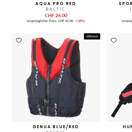
AQUA PRO RED
SPO
BALTIC
CHF 26.00
Verkaufspreis
Ursprünglicher Preis:
CHF 42.00
(-38%)
Ursprü
VERKAUF
GENUA BLUE/RED
HU