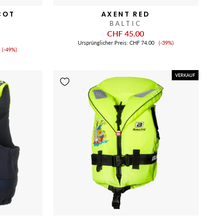
COT
AXENT RED
K
BALTIC
CHF 45.00
Verkaufspreis
Ursprünglicher Preis:
CHF 74.00
(-39%)
Verkaufspreis
(-49%)
VERKAUF