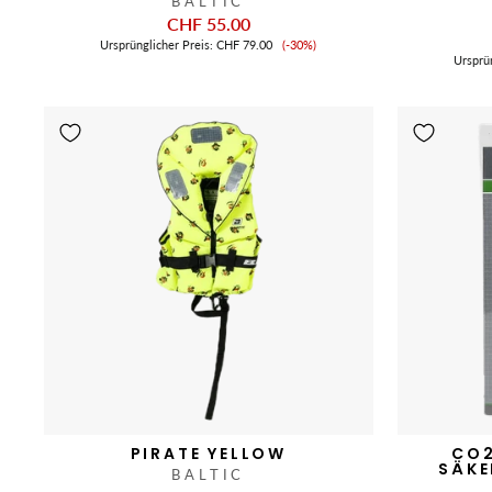
BALTIC
CHF 55.00
Verkaufspreis
Ursprünglicher Preis:
CHF 79.00
(-30%)
Ursprü
PIRATE YELLOW
CO2
SÄKE
BALTIC