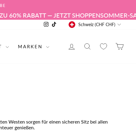
ABE
 RABATT — JETZT SHOPPEN
SOMMER-SALE | BIS
WÄHRUNG
Instagram
TikTok
Schweiz (CHF CHF)
ANMELDEN
PRODUKT SUC
EIN
RT
MARKEN
en Westen sorgen für einen sicheren Sitz bei allen
enteuer genießen.