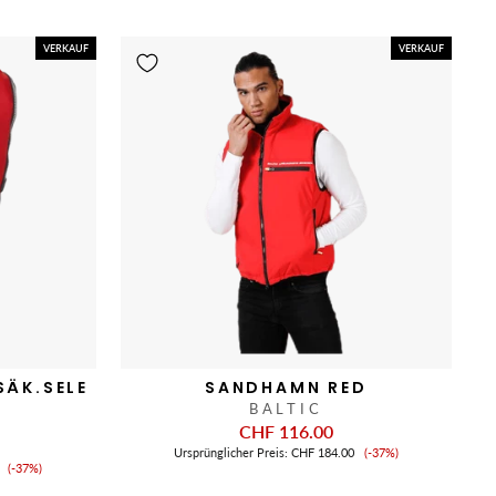
VERKAUF
VERKAUF
SÄK.SELE
SANDHAMN RED
BALTIC
CHF 116.00
Verkaufspreis
Ursprünglicher Preis:
CHF 184.00
(-37%)
Verkaufspreis
(-37%)