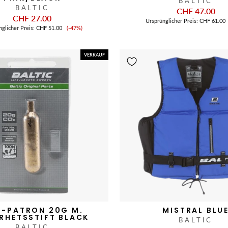
BALTIC
BALTIC
CHF 47.00
CHF 27.00
Ursprünglicher Preis:
CHF 61.00
Verkaufspreis
nglicher Preis:
CHF 51.00
(-47%)
VERKAUF
-PATRON 20G M.
MISTRAL BLU
RHETSSTIFT BLACK
BALTIC
BALTIC