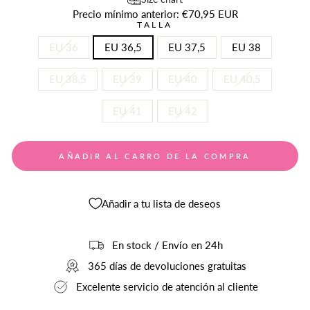
Precio mínimo anterior:
€70,95 EUR
TALLA
EU 36
EU 36,5
EU 37,5
EU 38
EU 38,5
EU 39
EU 40
EU 40,5
EU 41
EU 42
AÑADIR AL CARRO DE LA COMPRA
Añadir a tu lista de deseos
En stock / Envío en 24h
365 días de devoluciones gratuitas
Excelente servicio de atención al cliente