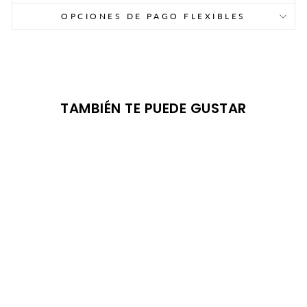
OPCIONES DE PAGO FLEXIBLES
TAMBIÉN TE PUEDE GUSTAR
VENTA
LD VICTORY
WHITE/YELLOW
NIKE
€53,95
Precio
Precio original:
€98,95
(-45%)
de