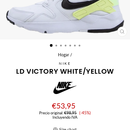
CE
(ES
Hogar
/
NIKE
LD VICTORY WHITE/YELLOW
€53,95
Precio
€98,95
(-45%)
Precio original:
de
Incluyendo IVA
venta
Size chart