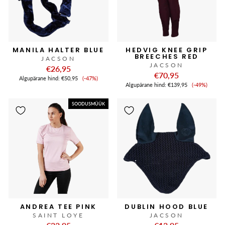
MANILA HALTER BLUE
HEDVIG KNEE GRIP
BREECHES RED
JACSON
JACSON
€26,95
€70,95
Soodushind
Algupärane hind:
€50,95
(-47%)
Soodushi
Algupärane hind:
€139,95
(-49%)
SOODUSMÜÜK
ANDREA TEE PINK
DUBLIN HOOD BLUE
SAINT LOYE
JACSON