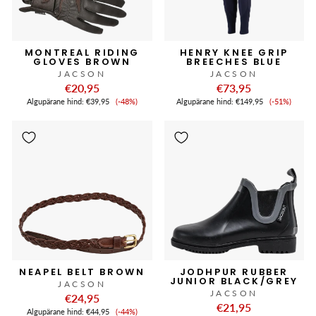
MONTREAL RIDING
HENRY KNEE GRIP
GLOVES BROWN
BREECHES BLUE
JACSON
JACSON
€20,95
€73,95
Soodushind
Soodushi
Algupärane hind:
€39,95
(-48%)
Algupärane hind:
€149,95
(-51%)
NEAPEL BELT BROWN
JODHPUR RUBBER
JUNIOR BLACK/GREY
JACSON
JACSON
€24,95
€21,95
Soodushind
Algupärane hind:
€44,95
(-44%)