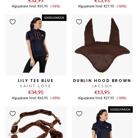
€32,95
€13,95
Soodushind
Soodushi
Algupärane hind:
€55,95
(-41%)
Algupärane hind:
€27,95
(-50%)
SOODUSMÜÜK
LILY TEE BLUE
DUBLIN HOOD BROWN
SAINT LOYE
JACSON
€34,95
€13,95
Soodushind
Soodushi
Algupärane hind:
€63,95
(-45%)
Algupärane hind:
€27,95
(-50%)
SOODUSMÜÜK