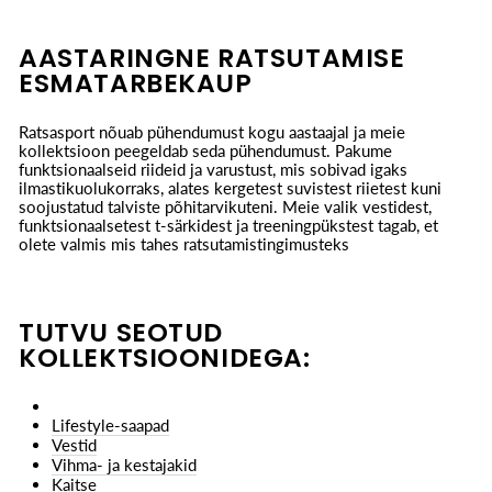
AASTARINGNE RATSUTAMISE
ESMATARBEKAUP
Ratsasport nõuab pühendumust kogu aastaajal ja meie
kollektsioon peegeldab seda pühendumust. Pakume
funktsionaalseid riideid ja varustust, mis sobivad igaks
ilmastikuolukorraks, alates kergetest suvistest riietest kuni
soojustatud talviste põhitarvikuteni. Meie valik vestidest,
funktsionaalsetest t-särkidest ja treeningpükstest tagab, et
olete valmis mis tahes ratsutamistingimusteks
TUTVU SEOTUD
KOLLEKTSIOONIDEGA:
Lifestyle-saapad
Vestid
Vihma- ja kestajakid
Kaitse