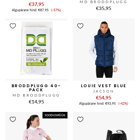
MD BRODDPLUGG
€37,95
€35,95
Soodushind
Algupärane hind:
€87,95
(-57%)
BRODDPLUGG 40-
LOUIE VEST BLUE
PACK
JACSON
MD BRODDPLUGG
€54,95
€14,95
Soodushi
Algupärane hind:
€93,95
(-42%)
SOODUSMÜÜK