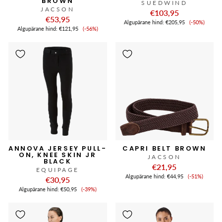
BROWN
SUEDWIND
JACSON
€103,95
€53,95
Soodushi
Algupärane hind:
€205,95
(-50%)
Soodushind
Algupärane hind:
€121,95
(-56%)
ANNOVA JERSEY PULL-
CAPRI BELT BROWN
ON, KNEE SKIN JR
JACSON
BLACK
€21,95
EQUIPAGE
Soodushi
Algupärane hind:
€44,95
(-51%)
€30,95
Soodushind
Algupärane hind:
€50,95
(-39%)