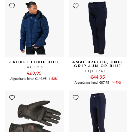
JACKET LOUIE BLUE
AMAL BREECH, KNEE
GRIP JUNIOR BLUE
JACSON
EQUIPAGE
€69,95
€44,95
Soodushind
Algupärane hind:
€149,95
(-53%)
Soodushi
Algupärane hind:
€87,95
(-49%)