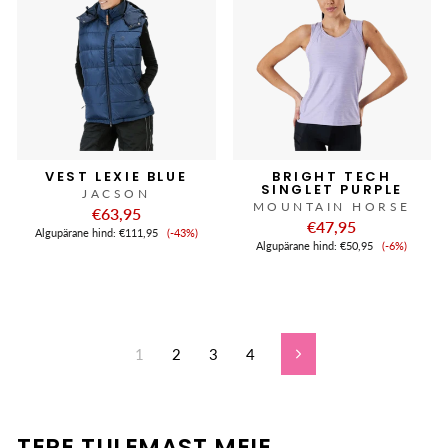
VEST LEXIE BLUE
BRIGHT TECH
SINGLET PURPLE
JACSON
MOUNTAIN HORSE
€63,95
€47,95
Soodushind
Algupärane hind:
€111,95
(-43%)
Soodushi
Algupärane hind:
€50,95
(-6%)
1
2
3
4
Edasi
TERE TULEMAST MEIE