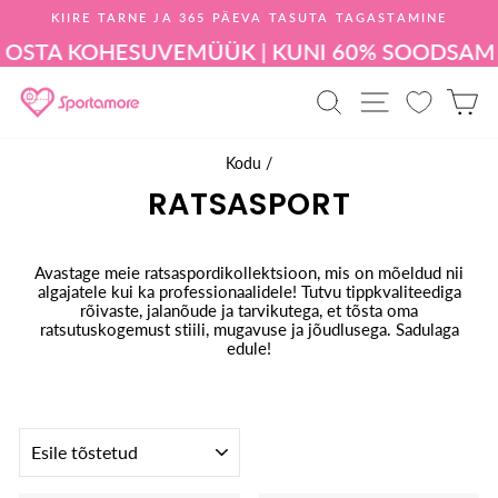
Mine
KIIRE TARNE JA 365 PÄEVA TASUTA TAGASTAMINE
sisu
Peata
juurde
STA KOHE
SUVEMÜÜK | KUNI 60% SOODSAM — 
slaidiseanss
TOOTEOTSIN
SAIDI NA
O
Kodu
/
RATSASPORT
Avastage meie ratsaspordikollektsioon, mis on mõeldud nii
algajatele kui ka professionaalidele! Tutvu tippkvaliteediga
rõivaste, jalanõude ja tarvikutega, et tõsta oma
ratsutuskogemust stiili, mugavuse ja jõudlusega. Sadulaga
edule!
SORTEERI