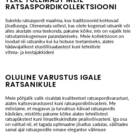
RATSASPORDIKOLLEKTSIOONI
Sukeldu ratsaspordi maailma, kus traditsioonid kohtuvad
jõudlusega. Olenemata sellest, kas olete kogenud ratsanik või
alles alustate oma teekonda, pakume kõike, mis on vajalik teie
ratsutamiskogemuse parandamiseks. Meie kollektsioon on
loodud nii ratsaniku kui ka hobuse toetamiseks, alates
hädavajalikest
elustiilisaabastest
kuni tehniliste
vihma- ja kestajakkideni
OLULINE VARUSTUS IGALE
RATSANIKULE
Meie põhjalik valik sisaldab kvaliteetset ratsaspordivarustust,
alates kaitsevarustusest kuni ratsaspordirõivasteni. Me
mõistame, et mugavus ja turvalisus käivad ratsaspordis
käsikäes, mistõttu pakume kõike alates tehnilistest
ratsapükstest kuni ilmastikukindlate pealisrõivasteni. Iga osa
on valitud nii, et tagada optimaalne jõudlus sadulas, säilitades
samal ajal ratsaspordile omase elegantse välimuse