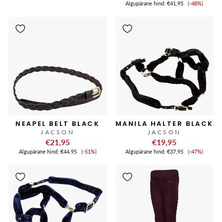
Soodushi
Algupärane hind:
€41,95
(-48%)
NEAPEL BELT BLACK
MANILA HALTER BLACK
JACSON
JACSON
€21,95
€19,95
Soodushind
Soodushi
Algupärane hind:
€44,95
(-51%)
Algupärane hind:
€37,95
(-47%)