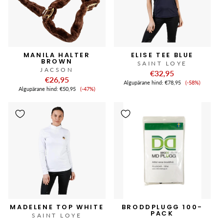
MANILA HALTER
ELISE TEE BLUE
BROWN
SAINT LOYE
JACSON
€32,95
€26,95
Soodushi
Algupärane hind:
€78,95
(-58%)
Soodushind
Algupärane hind:
€50,95
(-47%)
MADELENE TOP WHITE
BRODDPLUGG 100-
PACK
SAINT LOYE