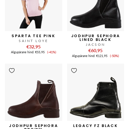
SPARTA TEE PINK
JODHPUR SEPHORA
LINED BLACK
SAINT LOYE
JACSON
€32,95
€60,95
Soodushind
Algupärane hind:
€55,95
(-41%)
Soodushi
Algupärane hind:
€121,95
(-50%)
JODHPUR SEPHORA
LEGACY FZ BLACK