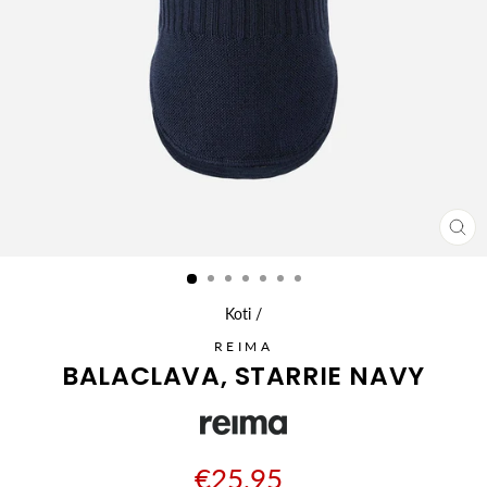
SU
(ES
Koti
/
REIMA
BALACLAVA, STARRIE NAVY
€25,95