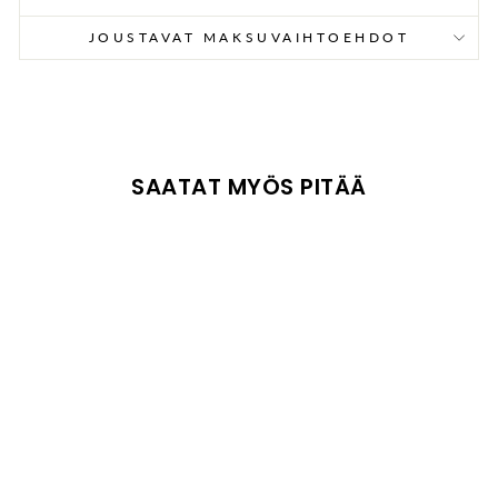
JOUSTAVAT MAKSUVAIHTOEHDOT
SAATAT MYÖS PITÄÄ
ALE
BALACLAVA,
STARRIE NAVY
REIMA
€25,95
Alennushinta
Alkuperäinen hinta:
€44,95