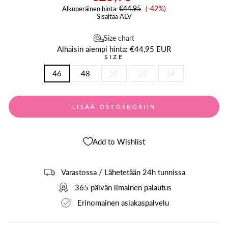
Alennushinta
€44,95
(-42%)
Alkuperäinen hinta:
Sisältää ALV
Size chart
Alhaisin aiempi hinta:
€44,95 EUR
SIZE
46
48
50
52
54
LISÄÄ OSTOSKORIIN
Add to Wishlist
Varastossa / Lähetetään 24h tunnissa
365 päivän ilmainen palautus
Erinomainen asiakaspalvelu