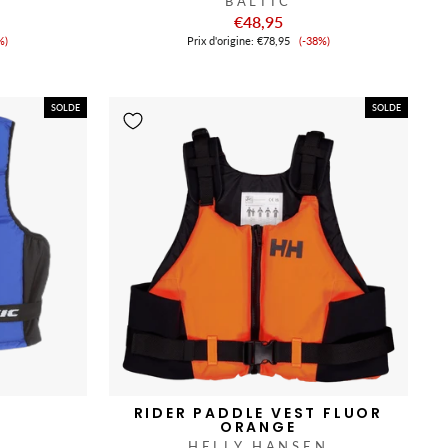
BALTIC
€48,95
x
Prix
%)
Prix ​​d'origine:
€78,95
(-38%)
de
nte
vente
SOLDE
SOLDE
E
RIDER PADDLE VEST FLUOR
ORANGE
HELLY HANSEN