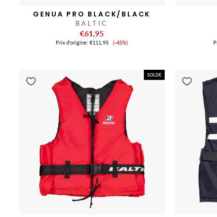
GENUA PRO BLACK/BLACK
BALTIC
€61,95
Prix
Prix ​​d'origine:
€111,95
(-45%)
Pr
de
vente
SOLDE