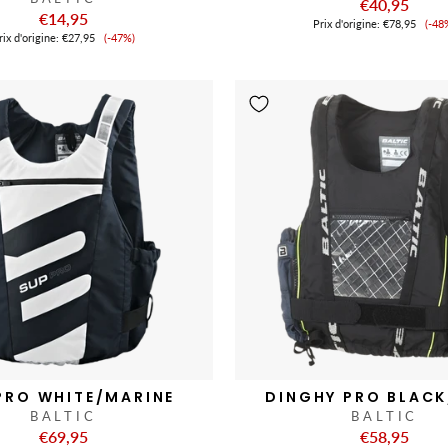
€40,95
€14,95
Pri
Prix ​​d'origine:
€78,95
(-48
Prix
de
ix ​​d'origine:
€27,95
(-47%)
de
ve
vente
PRO WHITE/MARINE
DINGHY PRO BLACK
BALTIC
BALTIC
€69,95
€58,95