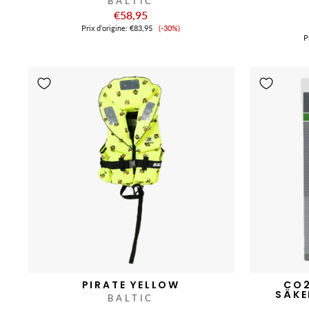
BALTIC
€58,95
Prix
Prix ​​d'origine:
€83,95
(-30%)
de
Pr
vente
PIRATE YELLOW
CO2
SÄKE
BALTIC