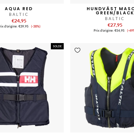
AQUA RED
HUNDVÄST MAS
GREEN/BLAC
BALTIC
BALTIC
€24,95
€27,95
Prix
ix ​​d'origine:
€39,95
(-38%)
Pri
de
Prix ​​d'origine:
€54,95
(-49
de
vente
ve
SOLDE