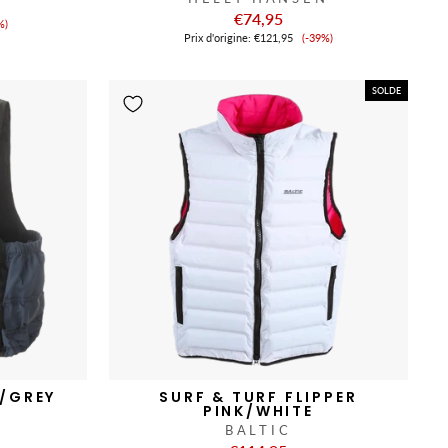
€74,95
x
%)
Prix
Prix ​​d'origine:
€121,95
(-39%)
de
nte
vente
SOLDE
/GREY
SURF & TURF FLIPPER
PINK/WHITE
BALTIC