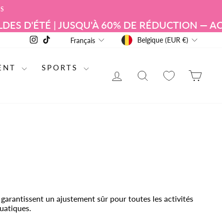
RS
 | JUSQU'À 60% DE RÉDUCTION — ACHETEZ M
DEVISE
LANGUE
Instagram
TikTok
Belgique (EUR €)
Français
ENT
SPORTS
SE CONNECTER
RECHERCHE DE
PAN
s garantissent un ajustement sûr pour toutes les activités
quatiques.