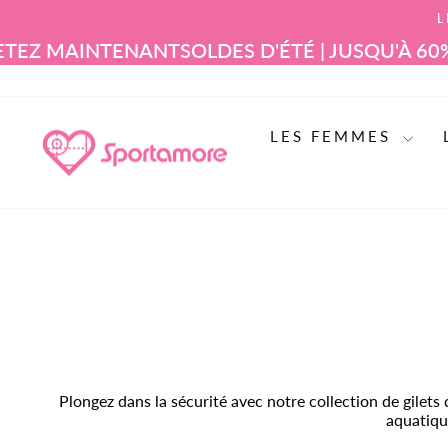
Aller
L
au
contenu
NTENANT
SOLDES D'ÉTÉ | JUSQU'À 60% DE RÉD
LES FEMMES
Plongez dans la sécurité avec notre collection de gilets 
aquatique