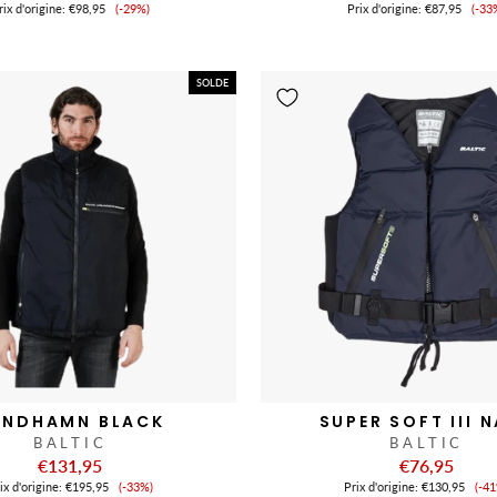
Prix
Pri
ix ​​d'origine:
€98,95
(-29%)
Prix ​​d'origine:
€87,95
(-33
de
de
vente
ve
SOLDE
ANDHAMN BLACK
SUPER SOFT III 
BALTIC
BALTIC
€131,95
€76,95
Prix
Pr
ix ​​d'origine:
€195,95
(-33%)
Prix ​​d'origine:
€130,95
(-4