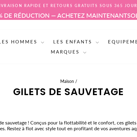
IVRAISON RAPIDE ET RETOURS GRATUITS SOUS 365 JOU
Mettre
UCTION — ACHETEZ MAINTENANT
SOLDES D'ÉTÉ
le
diaporama
en
pause
LES HOMMES
LES ENFANTS
EQUIPEM
MARQUES
Maison
/
GILETS DE SAUVETAGE
de sauvetage ! Conçus pour la flottabilité et le confort, ces gilet
s. Restez à flot avec style tout en profitant de vos aventures a