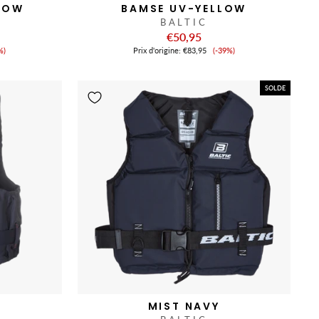
LOW
BAMSE UV-YELLOW
BALTIC
€50,95
x
Prix
%)
Prix ​​d'origine:
€83,95
(-39%)
de
nte
vente
SOLDE
E
MIST NAVY