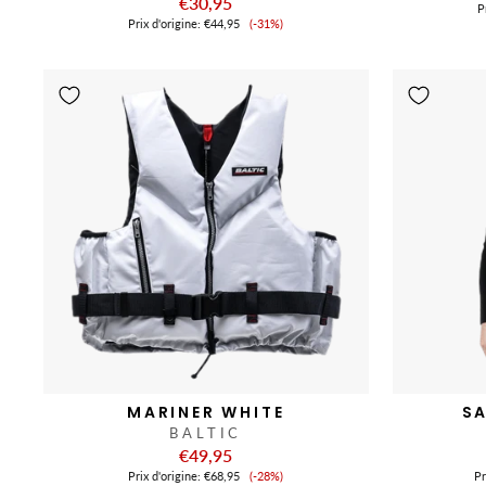
€30,95
Pr
Prix
Prix ​​d'origine:
€44,95
(-31%)
de
vente
MARINER WHITE
S
BALTIC
€49,95
Prix
Prix ​​d'origine:
€68,95
(-28%)
Pr