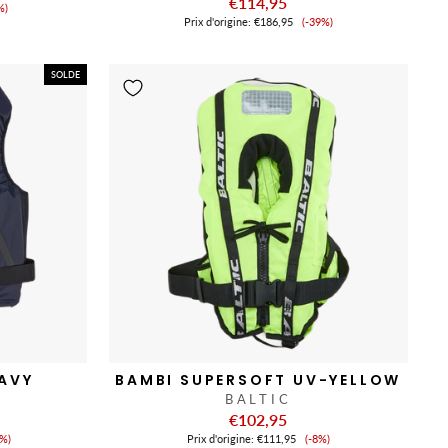
€114,95
x
%)
Prix
Prix ​​d'origine:
€186,95
(-39%)
de
nte
vente
SOLDE
NAVY
BAMBI SUPERSOFT UV-YELLOW
BALTIC
€102,95
ix
Prix
1%)
Prix ​​d'origine:
€111,95
(-8%)