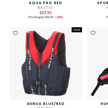
AQUA PRO RED
SPO
BALTIC
€27,95
Prix
Prix ​​d'origine:
€44,95
(-38%)
Pr
de
vente
SOLDE
GENUA BLUE/RED
HU