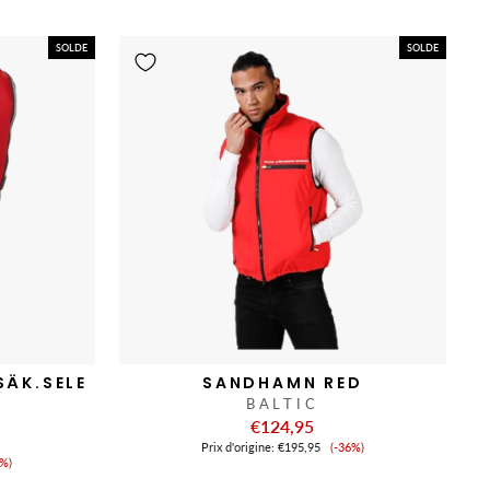
de
nte
vente
SOLDE
SOLDE
SÄK.SELE
SANDHAMN RED
BALTIC
€124,95
Prix
Prix ​​d'origine:
€195,95
(-36%)
ix
de
6%)
vente