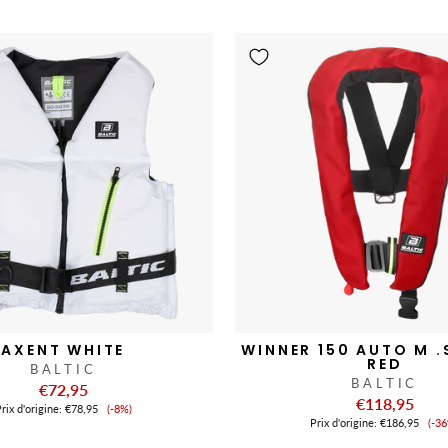
de
de
vente
ve
AXENT WHITE
WINNER 150 AUTO M .
RED
BALTIC
BALTIC
€72,95
€118,95
Prix
rix ​​d'origine:
€78,95
(-8%)
Pr
de
Prix ​​d'origine:
€186,95
(-3
de
vente