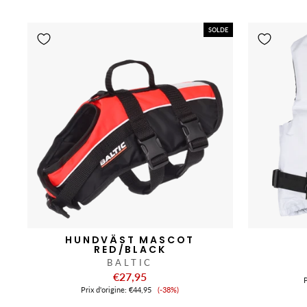
de
vente
SOLDE
HUNDVÄST MASCOT
RED/BLACK
BALTIC
€27,95
P
Prix
Prix ​​d'origine:
€44,95
(-38%)
de