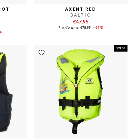
COT
AXENT RED
K
BALTIC
€47,95
Prix
Prix ​​d'origine:
€78,95
(-39%)
x
de
%)
vente
nte
SOLDE