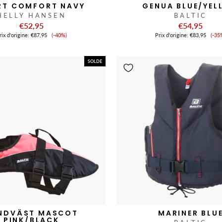
RT COMFORT NAVY
GENUA BLUE/YEL
HELLY HANSEN
BALTIC
€52,95
€54,95
Prix
Pri
ix ​​d'origine:
€87,95
(-40%)
Prix ​​d'origine:
€83,95
(-35
de
de
vente
ve
SOLDE
NDVÄST MASCOT
MARINER BLU
PINK/BLACK