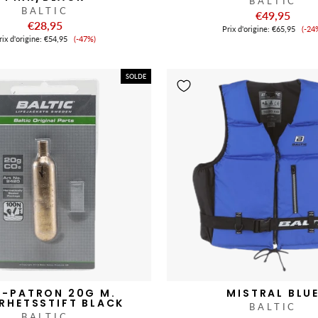
BALTIC
BALTIC
€49,95
€28,95
Pri
Prix ​​d'origine:
€65,95
(-24
Prix
de
ix ​​d'origine:
€54,95
(-47%)
de
ve
vente
SOLDE
-PATRON 20G M.
MISTRAL BLU
RHETSSTIFT BLACK
BALTIC
BALTIC