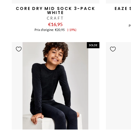
CORE DRY MID SOCK 3-PACK
EAZE 
WHITE
CRAFT
€16,95
Pr
Prix
Prix ​​d'origine:
€20,95
(-19%)
de
vente
SOLDE