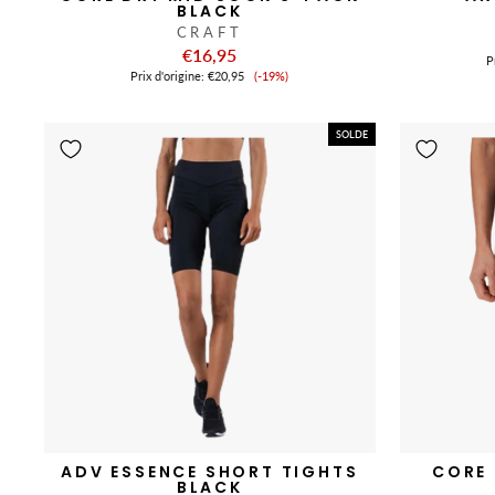
BLACK
CRAFT
€16,95
Pr
Prix
Prix ​​d'origine:
€20,95
(-19%)
de
vente
SOLDE
ADV ESSENCE SHORT TIGHTS
CORE 
BLACK