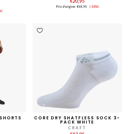
€20,95
Prix
Prix ​​d'origine:
€44,95
(-53%)
x
de
%)
vente
nte
 SHORTS
CORE DRY SHATFLESS SOCK 3-
K
PACK WHITE
CRAFT
€13,95