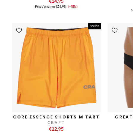
€14,95
Prix
Prix ​​d'origine:
€26,95
(-45%)
de
Pr
vente
SOLDE
CORE ESSENCE SHORTS M TART
GREAT
CRAFT
€22,95