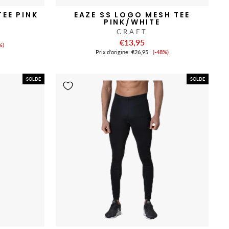
TEE PINK
EAZE SS LOGO MESH TEE
PINK/WHITE
CRAFT
€13,95
x
%)
Prix
Prix ​​d'origine:
€26,95
(-48%)
de
nte
vente
SOLDE
SOLDE