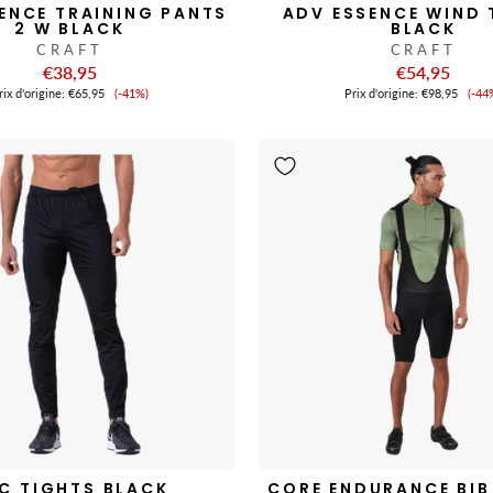
ENCE TRAINING PANTS
ADV ESSENCE WIND 
2 W BLACK
BLACK
CRAFT
CRAFT
€38,95
€54,95
Prix
Pri
ix ​​d'origine:
€65,95
(-41%)
Prix ​​d'origine:
€98,95
(-44
de
de
vente
ve
C TIGHTS BLACK
CORE ENDURANCE BIB