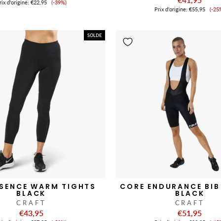
Prix
ix ​​d'origine:
€22,95
(-39%)
Pri
de
Prix ​​d'origine:
€55,95
(-25
de
vente
ve
SOLDE
SSENCE WARM TIGHTS
CORE ENDURANCE BIB
BLACK
BLACK
CRAFT
CRAFT
€43,95
€51,95
Prix
Pri