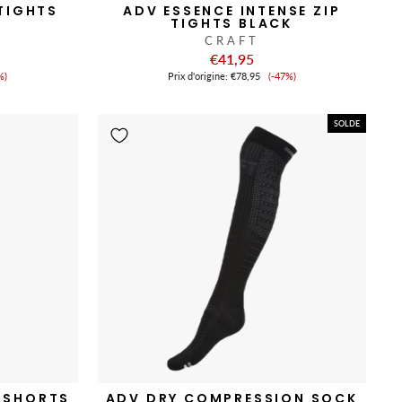
TIGHTS
ADV ESSENCE INTENSE ZIP
TIGHTS BLACK
CRAFT
€41,95
x
Prix
%)
Prix ​​d'origine:
€78,95
(-47%)
de
nte
vente
SOLDE
 SHORTS
ADV DRY COMPRESSION SOCK