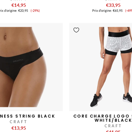
€14,95
€33,95
Prix
Pri
ix ​​d'origine:
€20,95
(-29%)
Prix ​​d'origine:
€65,95
(-49
de
de
vente
ve
NESS STRING BLACK
CORE CHARGE LOGO
WHITE/BLAC
CRAFT
CRAFT
€13,95
€41,95