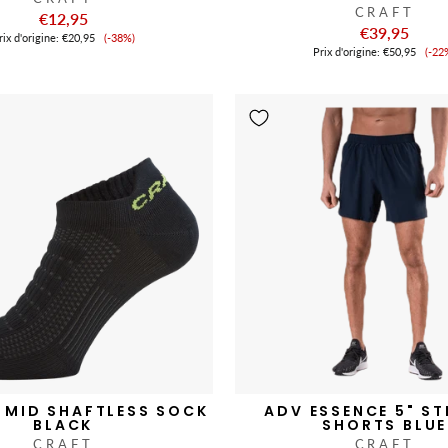
CRAFT
€12,95
€39,95
Prix
ix ​​d'origine:
€20,95
(-38%)
Pri
de
Prix ​​d'origine:
€50,95
(-22
de
vente
ve
 MID SHAFTLESS SOCK
ADV ESSENCE 5" S
BLACK
SHORTS BLUE
CRAFT
CRAFT