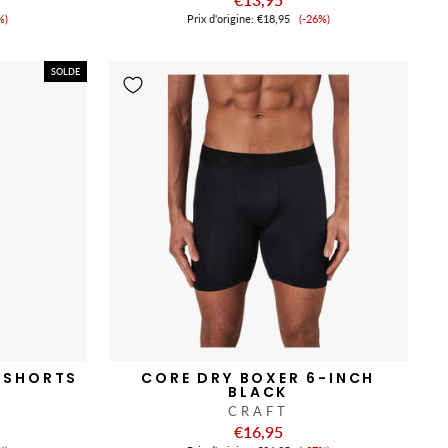
x
Prix
%)
Prix ​​d'origine:
€18,95
(-26%)
de
nte
vente
SOLDE
 SHORTS
CORE DRY BOXER 6-INCH
BLACK
CRAFT
€16,95
x
Prix