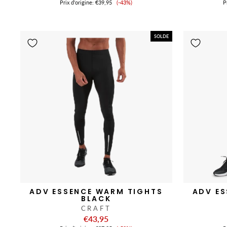
Prix
Prix ​​d'origine:
€39,95
(-43%)
Pr
de
vente
SOLDE
ADV ESSENCE WARM TIGHTS
ADV E
BLACK
CRAFT
€43,95
Prix