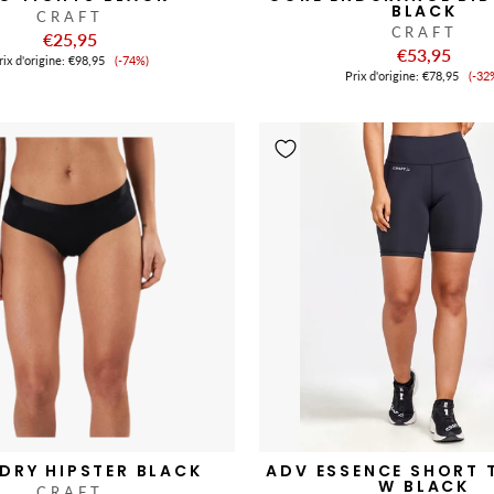
BLACK
CRAFT
CRAFT
€25,95
€53,95
Prix
ix ​​d'origine:
€98,95
(-74%)
Pri
de
Prix ​​d'origine:
€78,95
(-32
de
vente
ve
DRY HIPSTER BLACK
ADV ESSENCE SHORT 
W BLACK
CRAFT