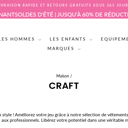
IVRAISON RAPIDE ET RETOURS GRATUITS SOUS 365 JOU
Mettre
DES D'ÉTÉ | JUSQU'À 60% DE RÉDUCTION — 
le
diaporama
en
pause
LES HOMMES
LES ENFANTS
EQUIPEM
MARQUES
Maison
/
CRAFT
 style ! Améliorez votre jeu grâce à notre sélection de vêtemen
aux professionnels. Libérez votre potentiel dans une véritable m