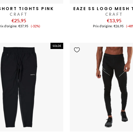
SHORT TIGHTS PINK
EAZE SS LOGO MESH 
CRAFT
CRAFT
€25,95
€13,95
Prix
Pri
ix ​​d'origine:
€37,95
(-32%)
Prix ​​d'origine:
€26,95
(-48
de
de
vente
ve
SOLDE