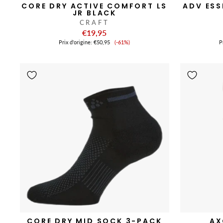
CORE DRY ACTIVE COMFORT LS
ADV ESS
JR BLACK
CRAFT
€19,95
Prix
Prix ​​d'origine:
€50,95
(-61%)
Pr
de
vente
CORE DRY MID SOCK 3-PACK
AX