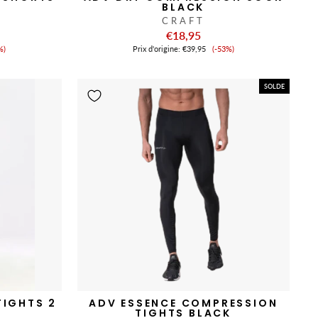
BLACK
CRAFT
€18,95
x
Prix
%)
Prix ​​d'origine:
€39,95
(-53%)
de
nte
vente
SOLDE
TIGHTS 2
ADV ESSENCE COMPRESSION
TIGHTS BLACK