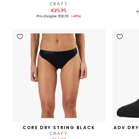
CRAFT
€25,95
Pr
Prix
Prix ​​d'origine:
€50,95
(-49%)
de
vente
CORE DRY STRING BLACK
ADV DRY
CRAFT