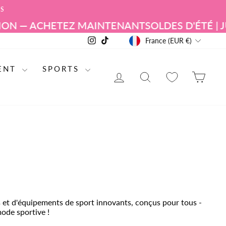
RS
ACHETEZ MAINTENANT
SOLDES D'ÉTÉ | JUSQU'À
DEVISE
Instagram
TikTok
France (EUR €)
ENT
SPORTS
SE CONNECTER
RECHERCHE DE
PAN
ts et d'équipements de sport innovants, conçus pour tous -
ode sportive !