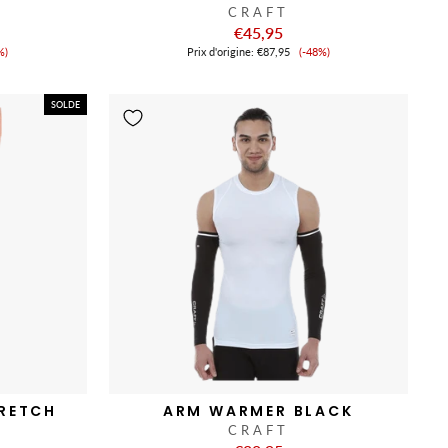
CRAFT
€45,95
x
Prix
%)
Prix ​​d'origine:
€87,95
(-48%)
de
nte
vente
SOLDE
TRETCH
ARM WARMER BLACK
CRAFT