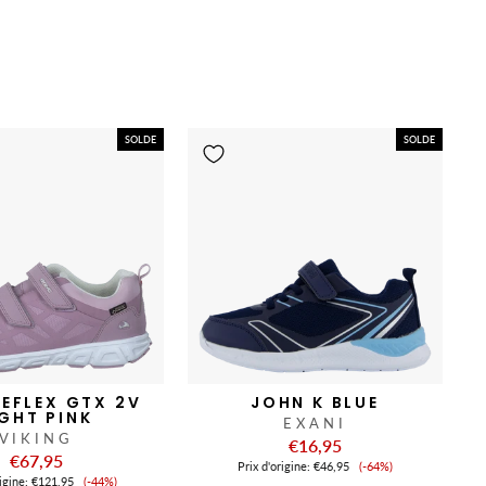
SOLDE
SOLDE
REFLEX GTX 2V
JOHN K BLUE
IGHT PINK
EXANI
VIKING
€16,95
€67,95
Prix
Prix ​​d'origine:
€46,95
(-64%)
Prix
de
rigine:
€121,95
(-44%)