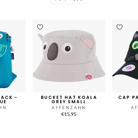
PACK -
BUCKET HAT KOALA
CAP P
LUE
GREY SMALL
HN
AFFENZAHN
A
€15,95