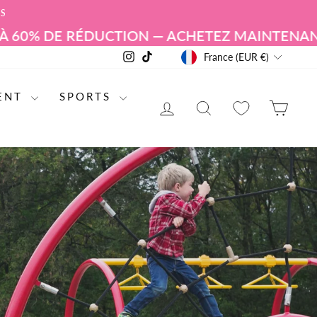
RS
UCTION — ACHETEZ MAINTENANT
SOLDES D'ÉTÉ
DEVISE
Instagram
TikTok
France (EUR €)
ENT
SPORTS
SE CONNECTER
RECHERCHE DE
PAN