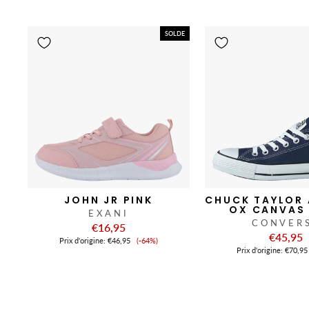
vente
SOLDE
JOHN JR PINK
CHUCK TAYLOR 
OX CANVAS
EXANI
CONVER
€16,95
€45,95
Prix
Prix ​​d'origine:
€46,95
(-64%)
de
Prix ​​d'origine:
€70,95
vente