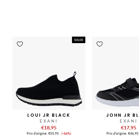
SOLDE
LOUI JR BLACK
JOHN JR B
EXANI
EXANI
€18,95
€17,95
Prix
Prix ​​d'origine:
€55,95
(-66%)
Prix ​​d'origine:
€46,95
de