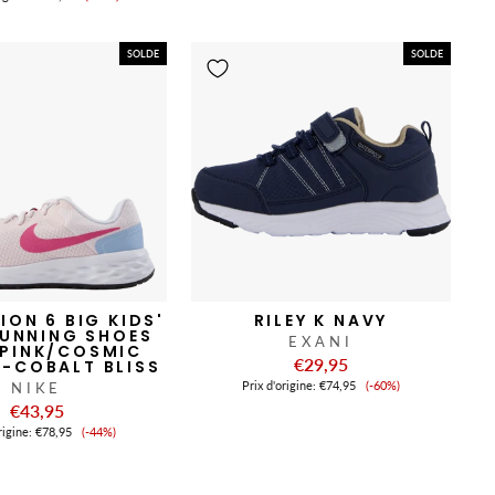
de
vente
vente
SOLDE
SOLDE
ION 6 BIG KIDS'
RILEY K NAVY
UNNING SHOES
EXANI
 PINK/COSMIC
€29,95
-COBALT BLISS
Prix
Prix ​​d'origine:
€74,95
(-60%)
NIKE
de
€43,95
vente
Prix
origine:
€78,95
(-44%)
de
vente