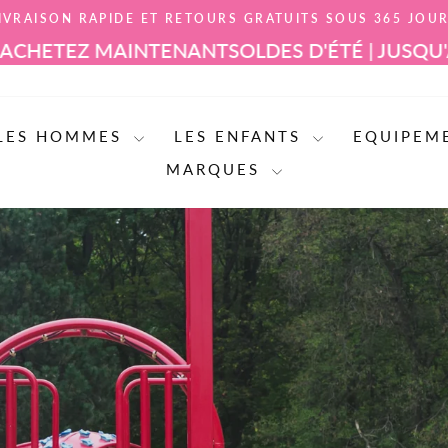
IVRAISON RAPIDE ET RETOURS GRATUITS SOUS 365 JOU
Mettre
NTENANT
SOLDES D'ÉTÉ | JUSQU'À 60% DE RÉD
le
diaporama
en
pause
LES HOMMES
LES ENFANTS
EQUIPEM
MARQUES