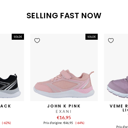
SELLING FAST NOW
SOLDE
SOLDE
LACK
JOHN K PINK
VEME 
L
EXANI
€16,95
Prix
Prix
(-62%)
Prix ​​d'origine:
€46,95
(-64%)
de
de
Prix ​​d'o