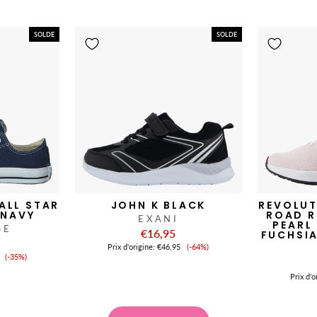
vente
vente
SOLDE
SOLDE
ALL STAR
JOHN K BLACK
REVOLUT
 NAVY
ROAD R
EXANI
PEARL
SE
€16,95
FUCHSIA
Prix
Prix ​​d'origine:
€46,95
(-64%)
Prix
de
(-35%)
de
vente
vente
Prix ​​d'