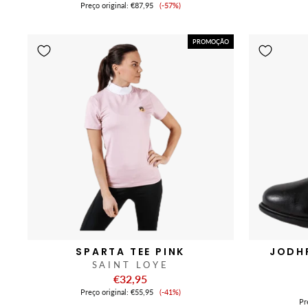
Preço
Preço original:
€87,95
(-57%)
de
venda
PROMOÇÃO
SPARTA TEE PINK
JODH
SAINT LOYE
€32,95
Preço
Preço original:
€55,95
(-41%)
de
Pr