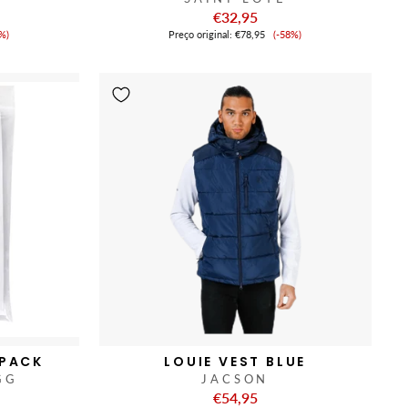
€32,95
eço
Preço
%)
Preço original:
€78,95
(-58%)
de
nda
venda
PACK
LOUIE VEST BLUE
GG
JACSON
€54,95