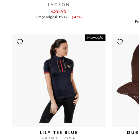
JACSON
€26,95
Preço
Preço original:
€50,95
(-47%)
de
Pr
venda
PROMOÇÃO
LILY TEE BLUE
DUB
SAINT LOYE