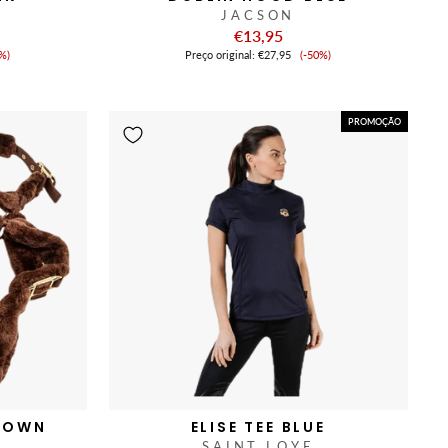
JACSON
€13,95
eço
Preço
%)
Preço original:
€27,95
(-50%)
de
nda
venda
PROMOÇÃO
BROWN
ELISE TEE BLUE
SAINT LOYE