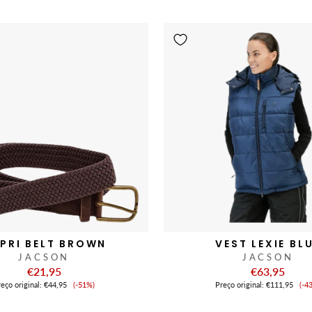
de
ve
venda
PRI BELT BROWN
VEST LEXIE BL
JACSON
JACSON
€21,95
€63,95
Preço
Pr
eço original:
€44,95
(-51%)
Preço original:
€111,95
(-4
de
de
venda
ve