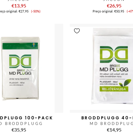
€13,95
€26,95
Preço
Pr
eço original:
€27,95
(-50%)
Preço original:
€50,95
(-47
de
de
venda
ve
DPLUGG 100-PACK
BRODDPLUGG 40-
D BRODDPLUGG
MD BRODDPLU
€35,95
€14,95