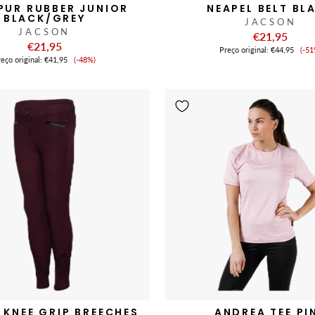
PUR RUBBER JUNIOR
NEAPEL BELT BL
BLACK/GREY
JACSON
JACSON
€21,95
€21,95
Pr
Preço original:
€44,95
(-51
Preço
de
eço original:
€41,95
(-48%)
de
ve
venda
 KNEE GRIP BREECHES
ANDREA TEE PI