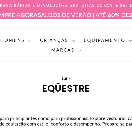
REGA RÁPIDA E DEVOLUÇÕES GRATUITAS DURANTE 365 
slideshow
 AGORA
SALDOS DE VERÃO | ATÉ 60% DESCON
pausa
HOMENS
CRIANÇAS
EQUIPAMENTO
MARCAS
Lar
/
EQÜESTRE
ra principiantes como para profissionais! Explore vestuário, ca
 de equitação com estilo, conforto e desempenho. Prepare-se par