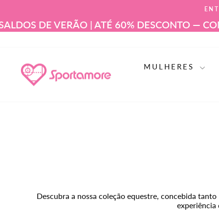
Ir
ENT
para
o
 DE VERÃO | ATÉ 60% DESCONTO — COMPRE
conteúdo
MULHERES
Descubra a nossa coleção equestre, concebida tanto pa
experiência