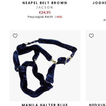
NEAPEL BELT BROWN
JODH
JACSON
€24,95
Preço
Preço original:
€44,95
(-44%)
de
Pr
venda
MANILA HALTER BLUE
HEDVIG