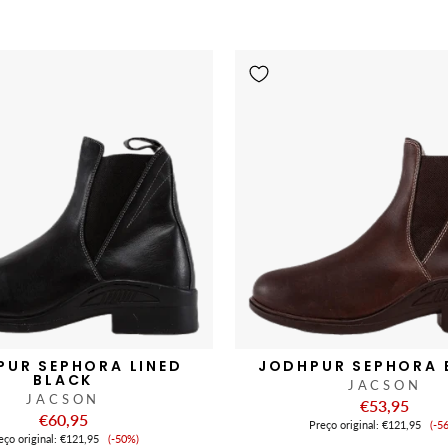
PUR SEPHORA LINED
JODHPUR SEPHORA
BLACK
JACSON
JACSON
€53,95
€60,95
Pr
Preço original:
€121,95
(-5
Preço
de
eço original:
€121,95
(-50%)