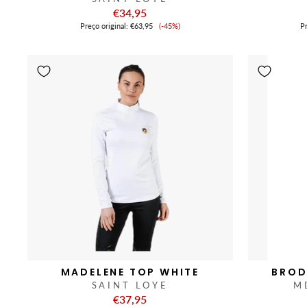
€34,95
Preço
Preço original:
€63,95
(-45%)
Pr
de
venda
MADELENE TOP WHITE
BROD
SAINT LOYE
M
€37,95