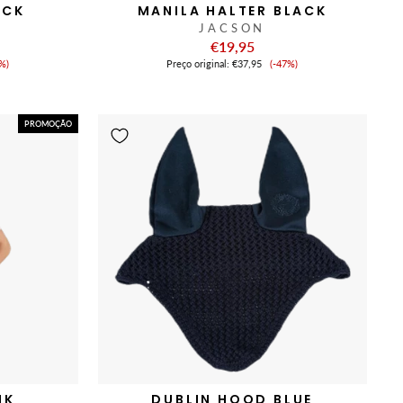
ACK
MANILA HALTER BLACK
JACSON
€19,95
eço
Preço
%)
Preço original:
€37,95
(-47%)
de
nda
venda
PROMOÇÃO
NK
DUBLIN HOOD BLUE