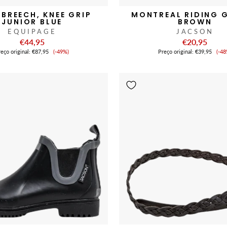
BREECH, KNEE GRIP
MONTREAL RIDING 
JUNIOR BLUE
BROWN
EQUIPAGE
JACSON
€44,95
€20,95
Preço
Pr
eço original:
€87,95
(-49%)
Preço original:
€39,95
(-48
de
de
venda
ve