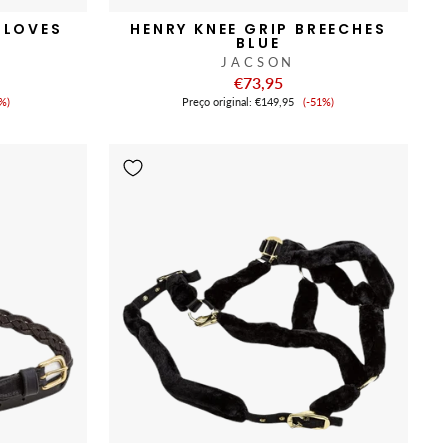
GLOVES
HENRY KNEE GRIP BREECHES
BLUE
JACSON
€73,95
eço
Preço
%)
Preço original:
€149,95
(-51%)
de
nda
venda