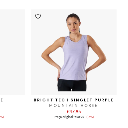
nda
venda
UE
BRIGHT TECH SINGLET PURPLE
MOUNTAIN HORSE
€47,95
eço
Preço
3%)
Preço original:
€50,95
(-6%)
de
nda
venda