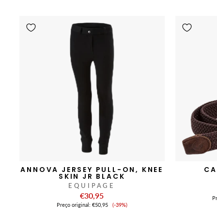
venda
ANNOVA JERSEY PULL-ON, KNEE
CA
SKIN JR BLACK
EQUIPAGE
€30,95
Pr
Preço
Preço original:
€50,95
(-39%)
de