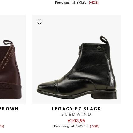
Preço
Preço original:
€93,95
(-42%)
de
venda
 BROWN
LEGACY FZ BLACK
SUEDWIND
€103,95
eço
Preço
6%)
Preço original:
€205,95
(-50%)
de