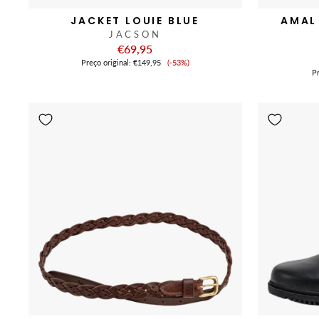
JACKET LOUIE BLUE
AMAL 
JACSON
€69,95
Preço
Preço original:
€149,95
(-53%)
de
Pr
venda