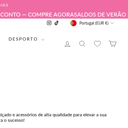
DIAS
TO — COMPRE AGORA
SALDOS DE VERÃO | ATÉ
MOEDA
Instagram
TikTok
Portugal (EUR €)
DESPORTO
INICIAR SESSÃO
PESQUISA DE 
CAR
lçado e acessórios de alta qualidade para elevar a sua
a o sucesso!