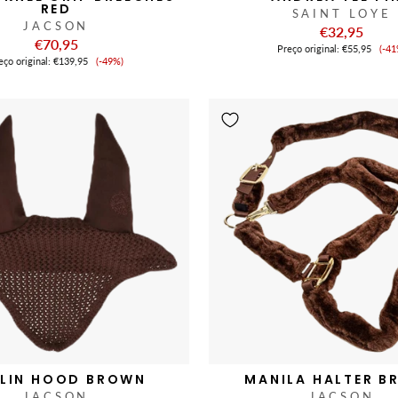
RED
SAINT LOYE
JACSON
€32,95
€70,95
Pr
Preço original:
€55,95
(-41
Preço
de
eço original:
€139,95
(-49%)
de
ve
venda
LIN HOOD BROWN
MANILA HALTER 
JACSON
JACSON