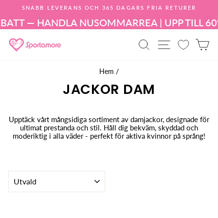
Hoppa
SNABB LEVERANS OCH 365 DAGARS FRIA RETURER
till
Pausa
innehållet
ABATT — HANDLA NU
SOMMARREA | UPP TILL 6
bildspelet
PRODUKTSÖK
WEBBPLA
K
Hem
/
JACKOR DAM
Upptäck vårt mångsidiga sortiment av damjackor, designade för
ultimat prestanda och stil. Håll dig bekväm, skyddad och
moderiktig i alla väder - perfekt för aktiva kvinnor på språng!
SORTERA