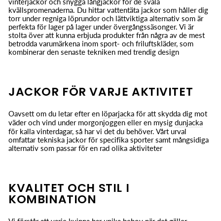
vinterjackor och snygga långjackor för de svala
kvällspromenaderna. Du hittar vattentäta jackor som håller dig
torr under regniga löprundor och lättviktiga alternativ som är
perfekta för lager på lager under övergångssäsonger. Vi är
stolta över att kunna erbjuda produkter från några av de mest
betrodda varumärkena inom sport- och friluftskläder, som
kombinerar den senaste tekniken med trendig design
JACKOR FÖR VARJE AKTIVITET
Oavsett om du letar efter en
löparjacka
för att skydda dig mot
väder och vind under morgonjoggen eller en mysig
dunjacka
för kalla vinterdagar, så har vi det du behöver. Vårt urval
omfattar tekniska jackor för specifika sporter samt mångsidiga
alternativ som passar för en rad olika aktiviteter
KVALITET OCH STIL I
KOMBINATION
Vi förstår att varje kvinna har unika behov när det gäller