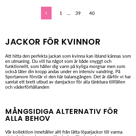
1
…
39
40
Tidigare
JACKOR FÖR KVINNOR
Att hitta den perfekta jackan som kvinna kan ibland kännas som
en utmaning. Du vill ha något som är både snyggt och
funktionellt, som håller dig varm på kyliga morgnar men som
också låter din kropp andas under en intensiv vandring. På
Sportamore förstår vi den här balansgången. Det är därför vi har
samlat ett brett utbud av damjackor för alla tänkbara tillfällen
och väderförhållanden
MÅNGSIDIGA ALTERNATIV FÖR
ALLA BEHOV
Vår kollektion innehåller allt från lätta löparjackor till varma