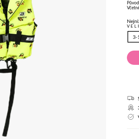
Původ
Včetn
Nejni
VEL
3-