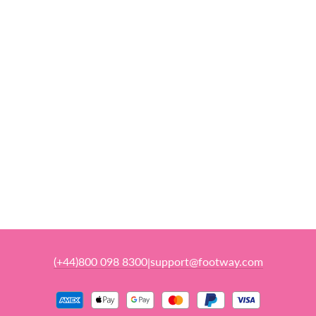
(+44)800 098 8300
support@footway.com
|