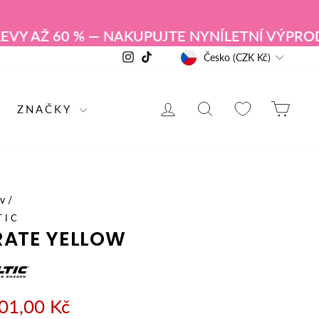
Y AŽ 60 % — NAKUPUJTE NYNÍ
LETNÍ VÝPRODEJ 
MĚNA
Instagram
TikTok
Česko (CZK Kč)
PŘIHLÁSIT SE
VYHLEDÁVÁNÍ
NÁK
ZNAČKY
v
/
TIC
RATE YELLOW
01,00 Kč