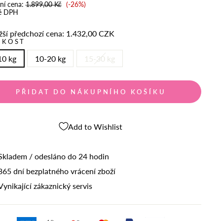
Cena
ní cena:
1.899,00 Kč
(-26%)
slevy
ě DPH
žší předchozí cena:
1.432,00 CZK
IKOST
10 kg
10-20 kg
15-30 kg
PŘIDAT DO NÁKUPNÍHO KOŠÍKU
Add to Wishlist
Skladem / odesláno do 24 hodin
365 dní bezplatného vrácení zboží
Vynikající zákaznický servis