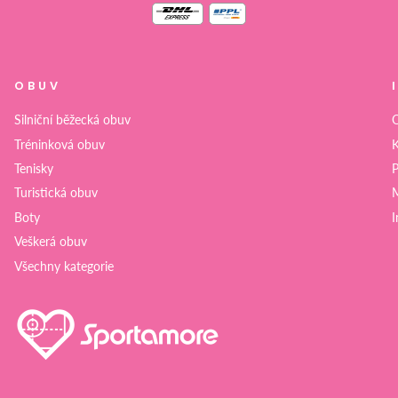
OBUV
Silniční běžecká obuv
O
Tréninková obuv
K
Tenisky
P
Turistická obuv
M
Boty
I
Veškerá obuv
Všechny kategorie