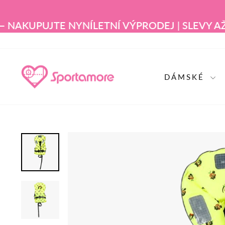
Přejít
na
obsah
NAKUPUJTE NYNÍ
LETNÍ VÝPRODEJ | SLEVY AŽ 6
DÁMSKÉ