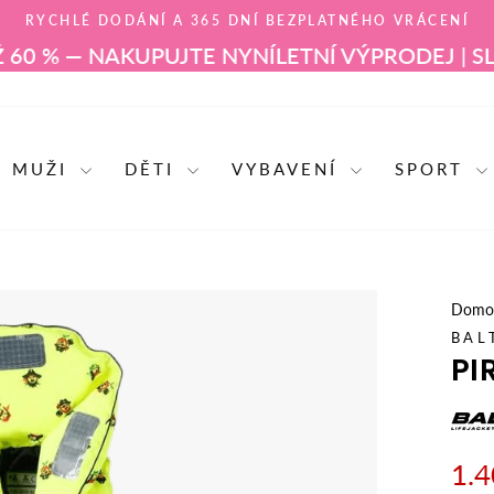
RYCHLÉ DODÁNÍ A 365 DNÍ BEZPLATNÉHO VRÁCENÍ
Pozastavit
0 % — NAKUPUJTE NYNÍ
LETNÍ VÝPRODEJ | SLEV
prezentaci
MUŽI
DĚTI
VYBAVENÍ
SPORT
Domo
BAL
PI
1.4