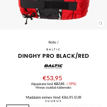
SU
(ES
Kodu
/
BALTIC
DINGHY PRO BLACK/RED
€53,95
Soodushind
€87,95
(-39%)
Algupärane hind:
Hinnas sisaldub käibemaks
Madalaim eelnev hind:
€86,95 EUR
SUURUS