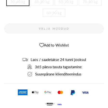
30-40 kg
40-50 kg
50-70 kg
70-80 kg
80-90 kg
VÄLJA MÜÜDUD
Add to Wishlist
Laos / saadetakse 24 tunni jooksul
365 päeva tasuta tagastamine
Suurepärane klienditeenindus