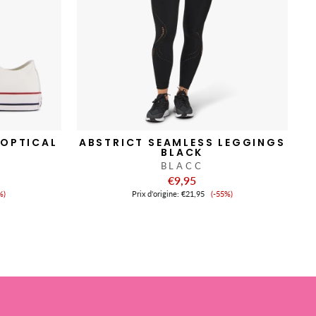
 OPTICAL
ABSTRICT SEAMLESS LEGGINGS
BLACK
BLACC
€9,95
x
Prix
%)
Prix ​​d'origine:
€21,95
(-55%)
de
nte
vente