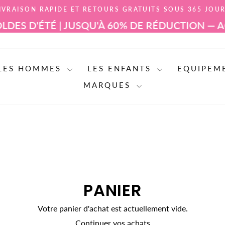
IVRAISON RAPIDE ET RETOURS GRATUITS SOUS 365 JOU
Mettre
ES D'ÉTÉ | JUSQU'À 60% DE RÉDUCTION — AC
le
diaporama
en
pause
LES HOMMES
LES ENFANTS
EQUIPEM
MARQUES
PANIER
Votre panier d'achat est actuellement vide.
Continuer vos achats