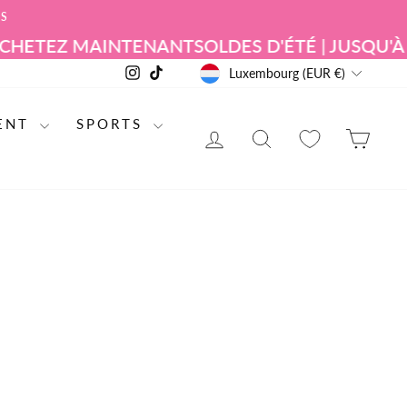
RS
HETEZ MAINTENANT
SOLDES D'ÉTÉ | JUSQU'À 
DEVISE
Instagram
TikTok
Luxembourg (EUR €)
ENT
SPORTS
SE CONNECTER
RECHERCHE DE
PAN