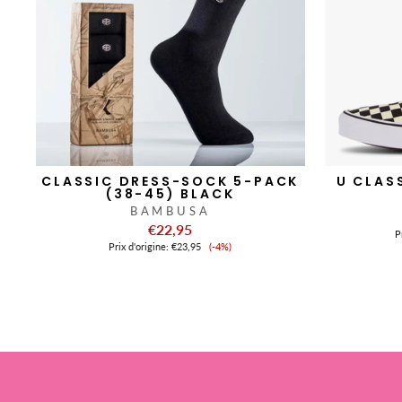
CLASSIC DRESS-SOCK 5-PACK
U CLAS
(38-45) BLACK
BAMBUSA
€22,95
Pr
Prix
Prix ​​d'origine:
€23,95
(-4%)
de
vente