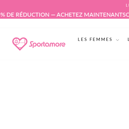
Aller
L
au
contenu
% DE RÉDUCTION — ACHETEZ MAINTENANT
SOLD
LES FEMMES