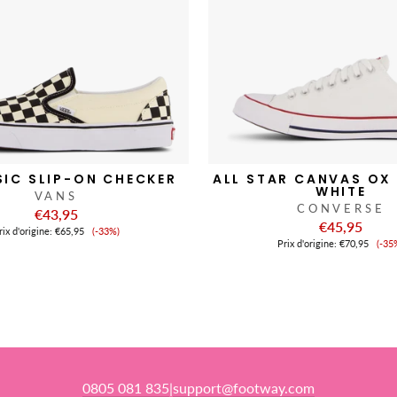
SIC SLIP-ON CHECKER
ALL STAR CANVAS OX
WHITE
VANS
CONVERSE
€43,95
€45,95
Prix
ix ​​d'origine:
€65,95
(-33%)
Pri
de
Prix ​​d'origine:
€70,95
(-35
de
vente
ve
0805 081 835
support@footway.com
|