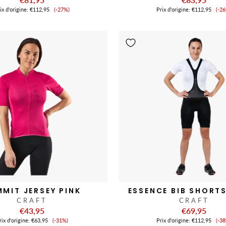
Prix
Pr
ix ​​d'origine:
€112,95
(-27%)
Prix ​​d'origine:
€112,95
(-2
de
de
vente
ve
MIT JERSEY PINK
ESSENCE BIB SHORT
CRAFT
CRAFT
€43,95
€69,95
Prix
Pr
ix ​​d'origine:
€63,95
(-31%)
Prix ​​d'origine:
€112,95
(-3