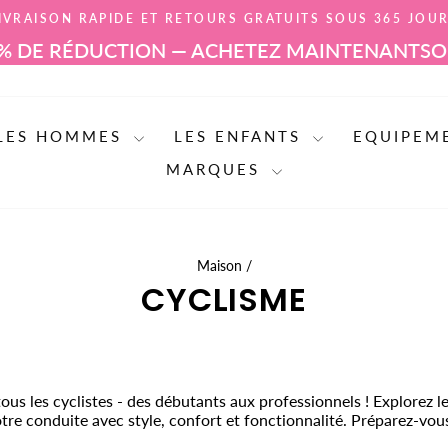
IVRAISON RAPIDE ET RETOURS GRATUITS SOUS 365 JOU
Mettre
RÉDUCTION — ACHETEZ MAINTENANT
SOLDES D'É
le
diaporama
en
pause
LES HOMMES
LES ENFANTS
EQUIPEM
MARQUES
Maison
/
CYCLISME
us les cyclistes - des débutants aux professionnels ! Explorez le
re conduite avec style, confort et fonctionnalité. Préparez-vous