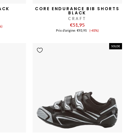
ACK
CORE ENDURANCE BIB SHORTS
BLACK
CRAFT
€51,95
x
%)
Prix
Prix ​​d'origine:
€93,95
(-45%)
de
nte
vente
SOLDE