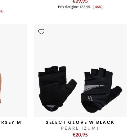
€29,95
Prix
Prix ​​d'origine:
€55,95
(-46%)
ix
de
7%)
vente
nte
ERSEY M
SELECT GLOVE W BLACK
PEARL IZUMI
€20,95