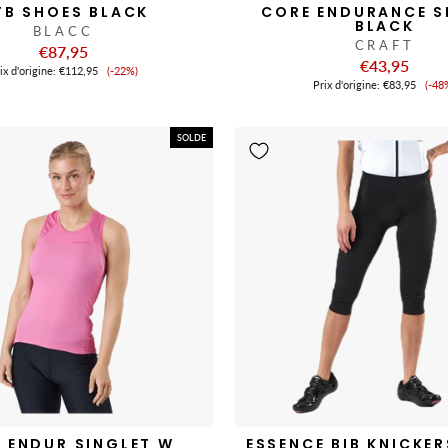
TB SHOES BLACK
CORE ENDURANCE 
BLACK
BLACC
CRAFT
€87,95
€43,95
Prix
ix ​​d'origine:
€112,95
(-22%)
Pri
de
Prix ​​d'origine:
€83,95
(-48
de
vente
ve
SOLDE
 ENDUR SINGLET W
ESSENCE BIB KNICKE