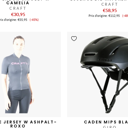
CAMELIA
CRAFT
CRAFT
€58,95
€30,95
Pr
Prix ​​d'origine:
€112,95
(-4
Prix
de
ix ​​d'origine:
€55,95
(-45%)
de
ve
vente
E JERSEY W ASHPALT-
CADEN MIPS BL
ROXO
GIRO