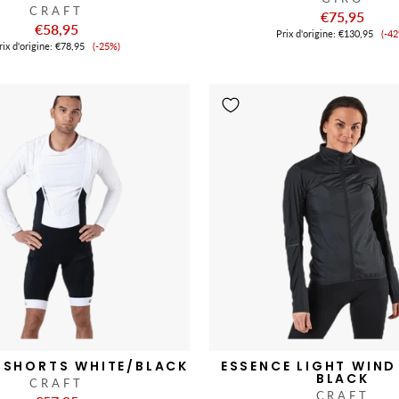
CRAFT
€75,95
€58,95
Pr
Prix ​​d'origine:
€130,95
(-4
Prix
de
ix ​​d'origine:
€78,95
(-25%)
de
ve
vente
B SHORTS WHITE/BLACK
ESSENCE LIGHT WIND
BLACK
CRAFT
CRAFT