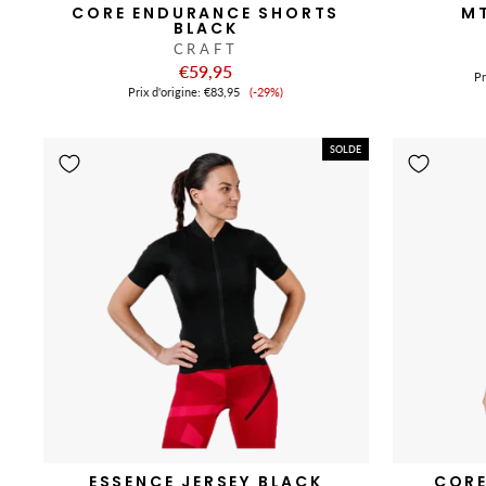
CORE ENDURANCE SHORTS
M
BLACK
CRAFT
€59,95
Pr
Prix
Prix ​​d'origine:
€83,95
(-29%)
de
vente
SOLDE
ESSENCE JERSEY BLACK
CORE