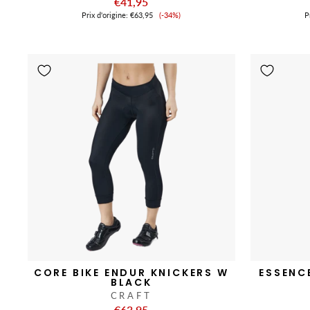
€41,95
Prix
Prix ​​d'origine:
€63,95
(-34%)
Pr
de
vente
CORE BIKE ENDUR KNICKERS W
ESSENC
BLACK
CRAFT
€63,95