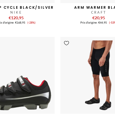
P CYCLE BLACK/SILVER
ARM WARMER BL
NIKE
CRAFT
€120,95
€20,95
Prix
Pri
ix ​​d'origine:
€168,95
(-28%)
Prix ​​d'origine:
€44,95
(-53
de
de
vente
ve