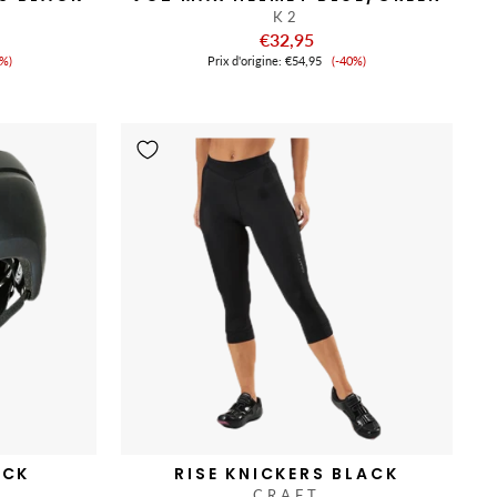
K2
€32,95
ix
Prix
8%)
Prix ​​d'origine:
€54,95
(-40%)
de
nte
vente
ACK
RISE KNICKERS BLACK
CRAFT