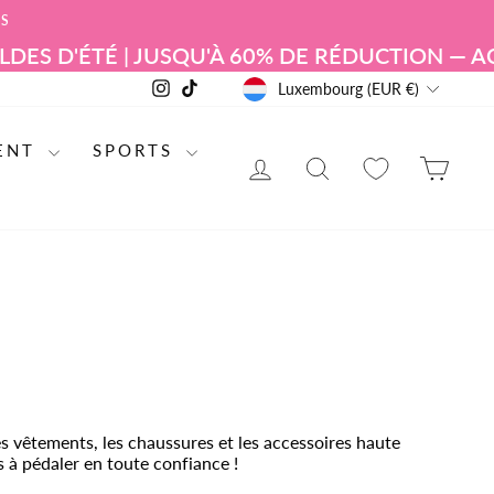
RS
TÉ | JUSQU'À 60% DE RÉDUCTION — ACHETEZ
DEVISE
Instagram
TikTok
Luxembourg (EUR €)
ENT
SPORTS
SE CONNECTER
RECHERCHE DE
PAN
s vêtements, les chaussures et les accessoires haute
 à pédaler en toute confiance !