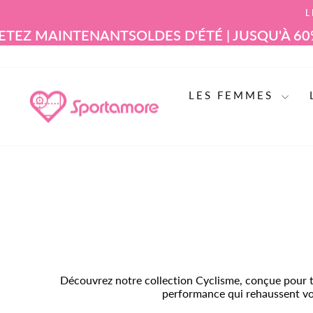
Aller
L
au
contenu
AINTENANT
SOLDES D'ÉTÉ | JUSQU'À 60% DE 
LES FEMMES
Découvrez notre collection Cyclisme, conçue pour to
performance qui rehaussent vot