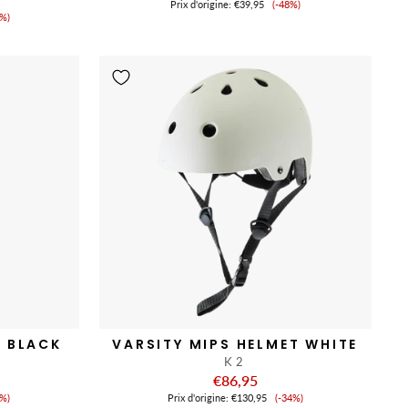
Prix
Prix ​​d'origine:
€39,95
(-48%)
ix
de
6%)
vente
nte
S BLACK
VARSITY MIPS HELMET WHITE
K2
€86,95
ix
Prix
8%)
Prix ​​d'origine:
€130,95
(-34%)