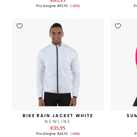
Prix
Prix ​​d'origine:
€93,95
(-32%)
Pr
de
vente
BIKE RAIN JACKET WHITE
SUM
NEWLINE
€35,95
Prix
Prix ​​d'origine:
€63,95
(-44%)
Pr