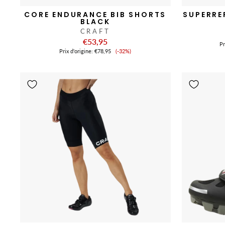
CORE ENDURANCE BIB SHORTS
SUPERRE
BLACK
CRAFT
€53,95
Pr
Prix
Prix ​​d'origine:
€78,95
(-32%)
de
vente