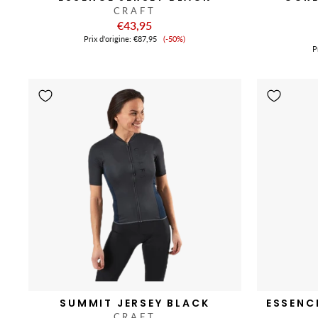
CRAFT
€43,95
Prix
Prix ​​d'origine:
€87,95
(-50%)
de
Pr
vente
SUMMIT JERSEY BLACK
ESSENC
CRAFT