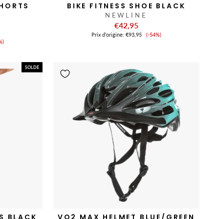
SHORTS
BIKE FITNESS SHOE BLACK
NEWLINE
€42,95
Prix
Prix ​​d'origine:
€93,95
(-54%)
x
de
%)
vente
nte
SOLDE
RS BLACK
VO2 MAX HELMET BLUE/GREEN