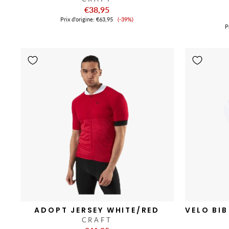
€38,95
Prix
Prix ​​d'origine:
€63,95
(-39%)
de
Pr
vente
ADOPT JERSEY WHITE/RED
VELO BI
CRAFT