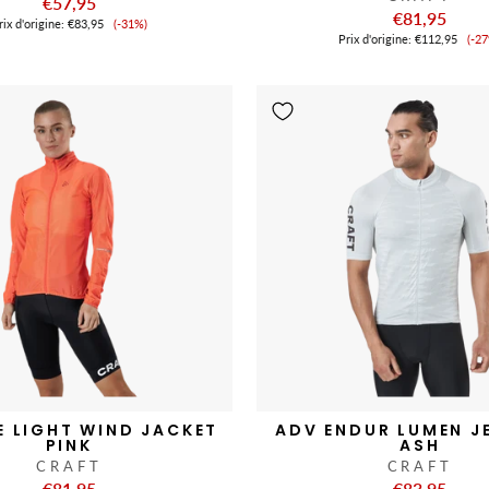
€57,95
€81,95
Prix
ix ​​d'origine:
€83,95
(-31%)
Pr
de
Prix ​​d'origine:
€112,95
(-2
de
vente
ve
E LIGHT WIND JACKET
ADV ENDUR LUMEN J
PINK
ASH
CRAFT
CRAFT
€81,95
€83,95