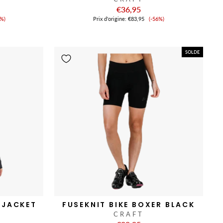
€36,95
ix
Prix
2%)
Prix ​​d'origine:
€83,95
(-56%)
de
nte
vente
SOLDE
 JACKET
FUSEKNIT BIKE BOXER BLACK
CRAFT