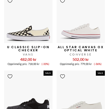
U CLASSIC SLIP-ON
ALL STAR CANVAS OX
CHECKER
OPTICAL WHITE
VANS
CONVERSE
482,00 kr
502,00 kr
Salgspris
Salgspris
Opprinnelig pris:
718,00 kr
(-33%)
Opprinnelig pris:
779,00 kr
(-36%)
SALG
SALG