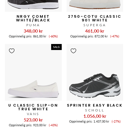
NRGY COMET
2750-COTU CLASSIC
WHITE/BLACK
901 WHITE
PUMA
SUPERGA
348,00 kr
461,00 kr
Salgspris
Salgspris
Opprinnelig pris:
861,00 kr
(-60%)
Opprinnelig pris:
872,00 kr
(-47%)
SALG
U CLASSIC SLIP-ON
SPRINTER EASY BLACK
TRUE WHITE
SCHOLL
VANS
1.056,00 kr
523,00 kr
Salgspri
Opprinnelig pris:
1.437,00 kr
(-27%)
Salgspris
Opprinnelig pris:
923,00 kr
(-43%)