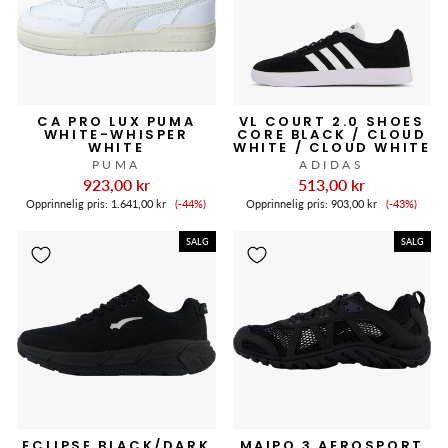
CA PRO LUX PUMA
VL COURT 2.0 SHOES
WHITE-WHISPER
CORE BLACK / CLOUD
WHITE
WHITE / CLOUD WHITE
PUMA
ADIDAS
923,00 kr
513,00 kr
Salgspris
Salgspris
Opprinnelig pris:
1.641,00 kr
(-44%)
Opprinnelig pris:
903,00 kr
(-43%)
SALG
SALG
ECLIPSE BLACK/DARK
MAIPO 3 AEROSPORT