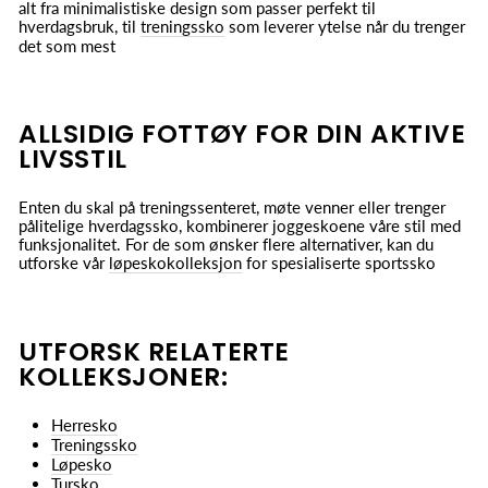
alt fra minimalistiske design som passer perfekt til
hverdagsbruk, til
treningssko
som leverer ytelse når du trenger
det som mest
ALLSIDIG FOTTØY FOR DIN AKTIVE
LIVSSTIL
Enten du skal på treningssenteret, møte venner eller trenger
pålitelige hverdagssko, kombinerer joggeskoene våre stil med
funksjonalitet. For de som ønsker flere alternativer, kan du
utforske vår
løpeskokolleksjon
for spesialiserte sportssko
UTFORSK RELATERTE
KOLLEKSJONER:
Herresko
Treningssko
Løpesko
Tursko