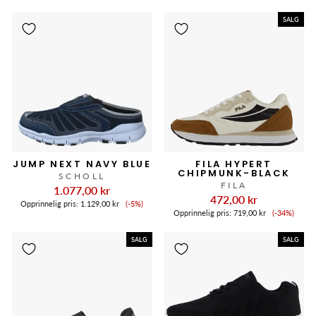
SALG
JUMP NEXT NAVY BLUE
FILA HYPERT
CHIPMUNK-BLACK
SCHOLL
FILA
1.077,00 kr
472,00 kr
Salgspris
Opprinnelig pris:
1.129,00 kr
(-5%)
Salgspris
Opprinnelig pris:
719,00 kr
(-34%)
SALG
SALG