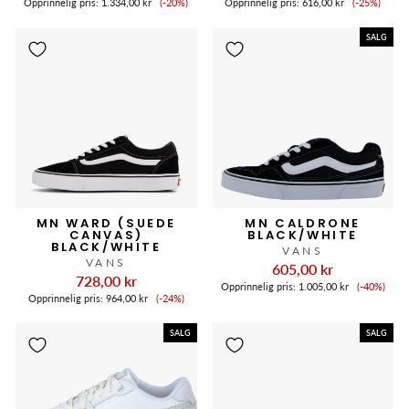
Opprinnelig pris:
1.334,00 kr
(-20%)
Opprinnelig pris:
616,00 kr
(-25%)
SALG
MN WARD (SUEDE
MN CALDRONE
CANVAS)
BLACK/WHITE
BLACK/WHITE
VANS
VANS
605,00 kr
728,00 kr
Salgspri
Opprinnelig pris:
1.005,00 kr
(-40%)
Salgspris
Opprinnelig pris:
964,00 kr
(-24%)
SALG
SALG