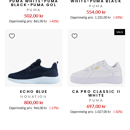
PUMA WHITE-PUMA
WHITE-PUMA BLACK
BLACK-PUMA GOL
PUMA
PUMA
554,00 kr
502,00 kr
Salgspri
Opprinnelig pris:
1.231,00 kr
(-55%)
Salgspris
Opprinnelig pris:
861,00 kr
(-42%)
SALG
ECHO BLUE
CA PRO CLASSIC II
WHITE
NONATION
PUMA
800,00 kr
697,00 kr
Salgspris
Opprinnelig pris:
964,00 kr
(-17%)
Salgspri
Opprinnelig pris:
1.027,00 kr
(-32%)