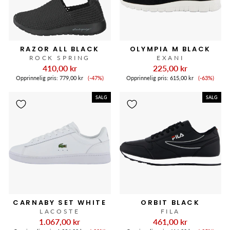
RAZOR ALL BLACK
OLYMPIA M BLACK
ROCK SPRING
EXANI
410,00 kr
225,00 kr
Salgspris
Salgspris
Opprinnelig pris:
779,00 kr
(-47%)
Opprinnelig pris:
615,00 kr
(-63%)
SALG
SALG
CARNABY SET WHITE
ORBIT BLACK
LACOSTE
FILA
1.067,00 kr
461,00 kr
Salgspris
Salgspris