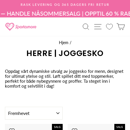
Hopp
RASK LEVERING OG 365 DAGERS FRI RETUR
til
Sett
innholdet
 HANDLE NÅ
SOMMERSALG | OPPTIL 60 % RABA
lysbildefremvisningen
på
PRODUKTSØK
NETTSIDE
H
pause
Hjem
/
HERRE | JOGGESKO
Oppdag vårt dynamiske utvalg av joggesko for menn, designet
for ultimat ytelse og stil. Løft spillet ditt med toppmerker,
perfekt for både nybegynnere og proffer. Ta steget inn i
komfort og selvtillit i dag!
SORTER
SALG
SALG