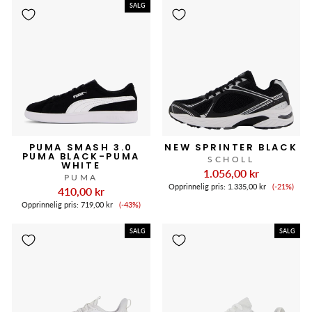
SALG
PUMA SMASH 3.0
NEW SPRINTER BLACK
PUMA BLACK-PUMA
SCHOLL
WHITE
1.056,00 kr
PUMA
Salgspri
Opprinnelig pris:
1.335,00 kr
(-21%)
410,00 kr
Salgspris
Opprinnelig pris:
719,00 kr
(-43%)
SALG
SALG