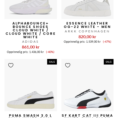
ALPHABOUNCE+
ESSENCE LEATHER
BOUNCE SHOES
OG-22 WHITE - MEN
CLOUD WHITE /
ARKK COPENHAGEN
CLOUD WHITE / CORE
820,00 kr
WHITE
Salgspri
ADIDAS
Opprinnelig pris:
1.539,00 kr
(-47%)
861,00 kr
Salgspris
Opprinnelig pris:
1.436,00 kr
(-40%)
SALG
SALG
PUMA SMASH 3.0 L
SF KART CAT III PUMA