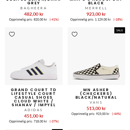
GREY
BLACK
BAGHEERA
MERRELL
482,00 kr
923,00 kr
Salgspris
Salgspri
Opprinnelig pris:
820,00 kr
(-41%)
Opprinnelig pris:
1.129,00 kr
(-18%)
SALG
GRAND COURT TD
MN ASHER
LIFESTYLE COURT
(CHECKERS)
CASUAL SHOES
BLACK/NATURAL
CLOUD WHITE /
VANS
SHANAV / IMPYEL
513,00 kr
ADIDAS
Salgspris
Opprinnelig pris:
923,00 kr
(-44%)
451,00 kr
Salgspris
Opprinnelig pris:
718,00 kr
(-37%)