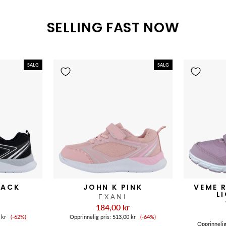
SELLING FAST NOW
SALG
SALG
LACK
JOHN K PINK
VEME 
L
EXANI
r
184,00 kr
Salgspris
Salgspris
 kr
(-62%)
Opprinnelig pris:
513,00 kr
(-64%)
Opprinnelig