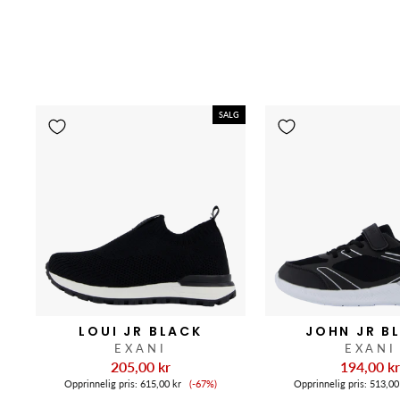
SALG
LOUI JR BLACK
JOHN JR B
EXANI
EXANI
205,00 kr
194,00 k
Salgspris
Opprinnelig pris:
615,00 kr
(-67%)
Opprinnelig pris:
513,00