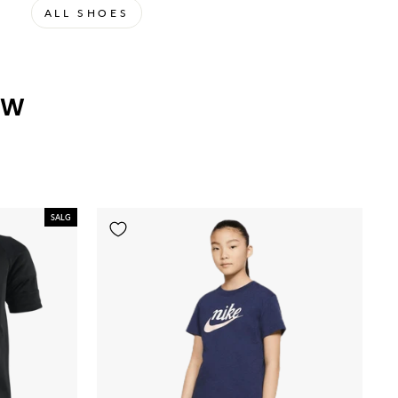
ALL SHOES
OW
SALG