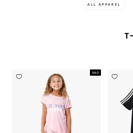
ALL APPAREL
T
SALG