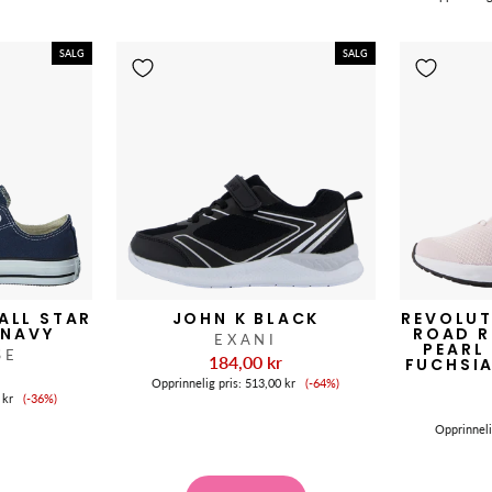
SALG
SALG
ALL STAR
JOHN K BLACK
REVOLUT
 NAVY
ROAD R
EXANI
PEARL
SE
184,00 kr
FUCHSIA
r
Salgspris
Opprinnelig pris:
513,00 kr
(-64%)
Salgspris
 kr
(-36%)
Opprinneli