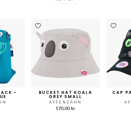
PACK -
BUCKET HAT KOALA
CAP P
LUE
GREY SMALL
HN
AFFENZAHN
A
r
170,00 kr