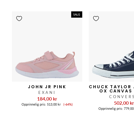
SALG
JOHN JR PINK
CHUCK TAYLOR 
OX CANVAS
EXANI
CONVER
184,00 kr
502,00 k
Salgspris
Opprinnelig pris:
513,00 kr
(-64%)
Opprinnelig pris:
779,00