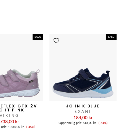
SALG
SALG
REFLEX GTX 2V
JOHN K BLUE
IGHT PINK
EXANI
VIKING
184,00 kr
738,00 kr
Salgspris
Opprinnelig pris:
513,00 kr
(-64%)
Salgspris
 pris:
1.334,00 kr
(-45%)