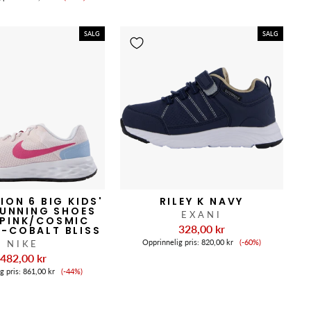
SALG
SALG
ION 6 BIG KIDS'
RILEY K NAVY
UNNING SHOES
EXANI
 PINK/COSMIC
328,00 kr
-COBALT BLISS
Salgspris
Opprinnelig pris:
820,00 kr
(-60%)
NIKE
482,00 kr
Salgspris
g pris:
861,00 kr
(-44%)