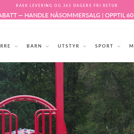
RASK LEVERING OG 365 DAGERS FRI RETUR
Sett
ANDLE NÅ
SOMMERSALG | OPPTIL 60 % RABATT
lysbildefremvisningen
på
pause
ERRE
BARN
UTSTYR
SPORT
M