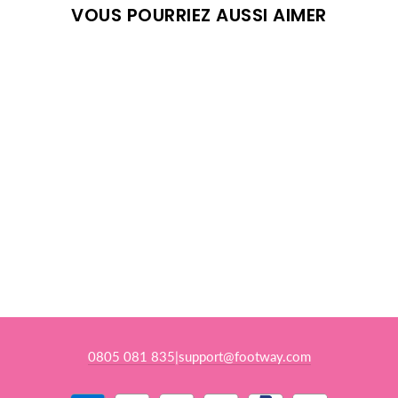
VOUS POURRIEZ AUSSI AIMER
ÉPUISÉ
PRO SAILOR
YELLOW
BALTIC
€47,95
Prix
Prix ​​d'origine:
€78,95
(-39%)
de
vente
0805 081 835
support@footway.com
|