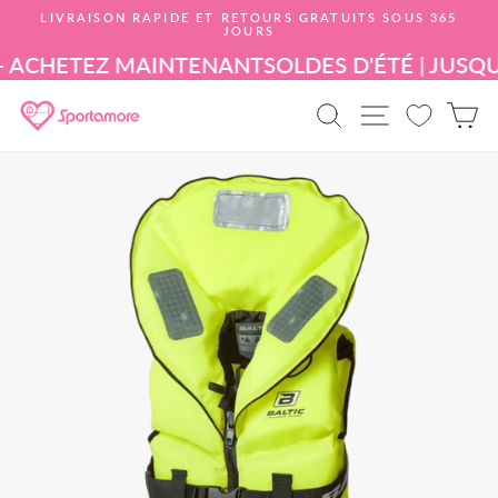
Aller
LIVRAISON RAPIDE ET RETOURS GRATUITS SOUS 365
au
JOURS
Mettre
contenu
le
— ACHETEZ MAINTENANT
SOLDES D'ÉTÉ | JUSQ
diaporama
en
RECHERCHE D
NAVIGATI
P
pause