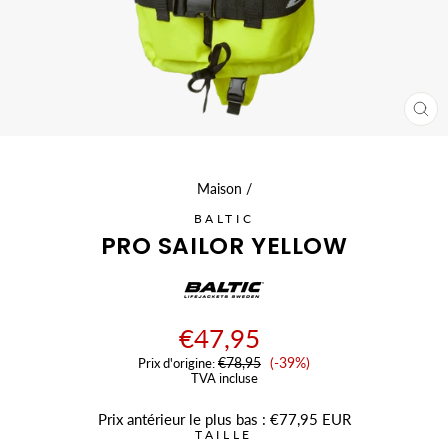
FE
(ÉC
Maison
/
BALTIC
PRO SAILOR YELLOW
€47,95
Prix
€78,95
(-39%)
Prix ​​d'origine:
de
TVA incluse
vente
Prix antérieur le plus bas :
€77,95 EUR
TAILLE