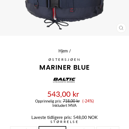
LU
(ES
Hjem
/
ØSTERSJØEN
MARINER BLUE
543,00 kr
Salgspris
718,00 kr
(-24%)
Opprinnelig pris:
Inkludert MVA
Laveste tidligere pris:
548,00 NOK
STØRRELSE