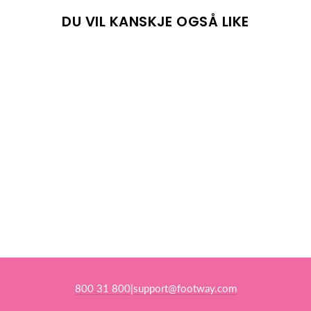
DU VIL KANSKJE OGSÅ LIKE
MARINER BLUE
BALTIC
543,00 kr
Salgspris
Opprinnelig pris:
718,00 kr
(-24%)
800 31 800
support@footway.com
|