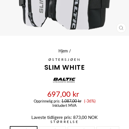
LU
(ES
Hjem
/
ØSTERSJØEN
SLIM WHITE
697,00 kr
Salgspris
1.087,00 kr
(-36%)
Opprinnelig pris:
Inkludert MVA
Laveste tidligere pris:
873,00 NOK
STØRRELSE