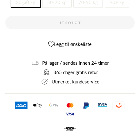
30-50 kg
50-70 kg
70-90 kg
90+ kg
UTSOLGT
Legg til ønskeliste
På lager / sendes innen 24 timer
365 dager gratis retur
Utmerket kundeservice