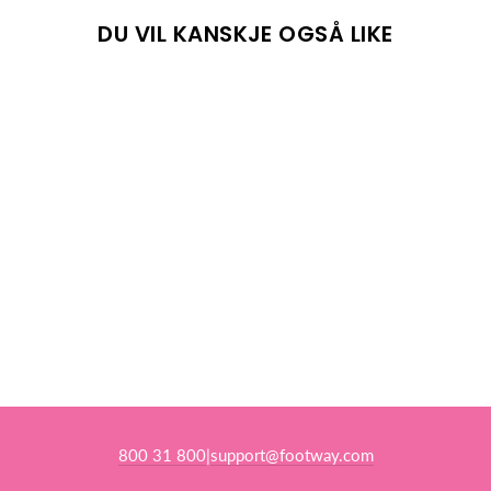
DU VIL KANSKJE OGSÅ LIKE
UTSOLGT
SLIM WHITE
BALTIC
697,00 kr
Salgspris
Opprinnelig pris:
1.087,00 kr
(-36%)
800 31 800
support@footway.com
|