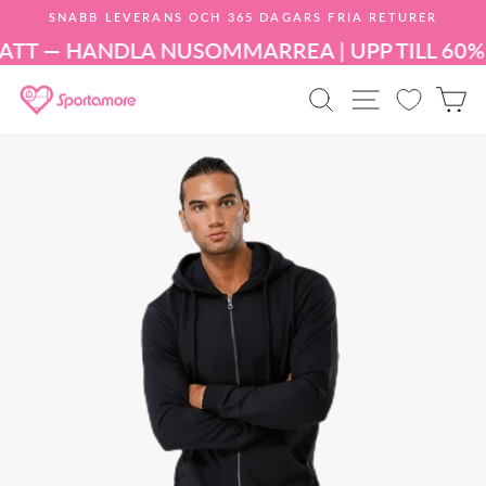
Hoppa
SNABB LEVERANS OCH 365 DAGARS FRIA RETURER
till
Pausa
innehållet
ATT — HANDLA NU
SOMMARREA | UPP TILL 60%
bildspelet
PRODUKTSÖK
WEBBPLA
K