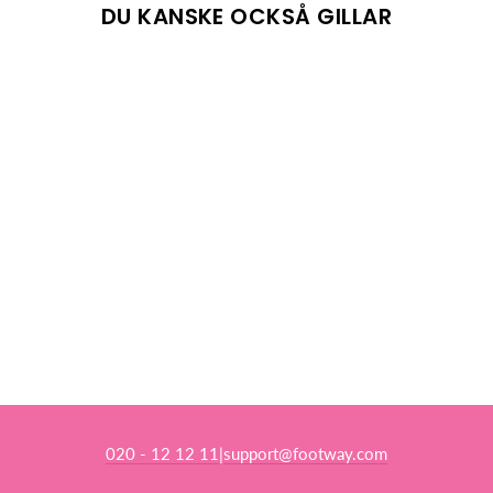
DU KANSKE OCKSÅ GILLAR
TRUULI JACKET
WHITE
J.LINDEBERG
3 659 kr
Reapris
Ursprungligt pris:
5 399 kr
(-32%)
020 - 12 12 11
support@footway.com
|