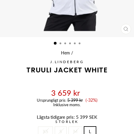
ST
(ES
Hem
/
J.LINDEBERG
TRUULI JACKET WHITE
3 659 kr
Reapris
5 399 kr
(-32%)
Ursprungligt pris:
Inklusive moms.
Lägsta tidigare pris:
5 399 SEK
STORLEK
XS
S
M
L