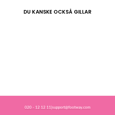
DU KANSKE OCKSÅ GILLAR
UTSÅLD
RENEW LUCENT
GS GREEN/BLACK
NIKE
879 kr
020 - 12 12 11
support@footway.com
|