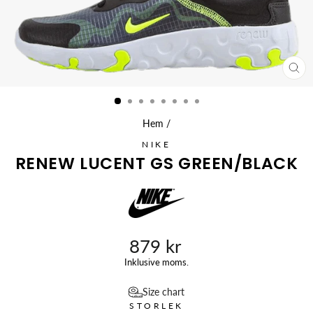
ST
(ES
Hem
/
NIKE
RENEW LUCENT GS GREEN/BLACK
879 kr
Ursprungligt
Inklusive moms.
pris
Size chart
STORLEK