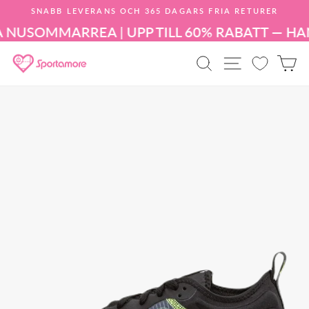
Hoppa
SNABB LEVERANS OCH 365 DAGARS FRIA RETURER
till
Pausa
innehållet
 NU
SOMMARREA | UPP TILL 60% RABATT — HA
bildspelet
PRODUKTSÖK
WEBBPLA
K