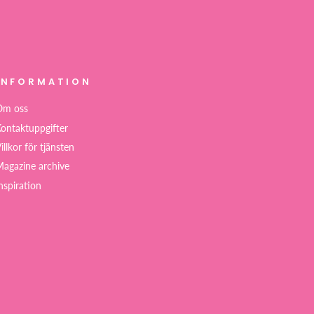
INFORMATION
Om oss
ontaktuppgifter
illkor för tjänsten
agazine archive
nspiration