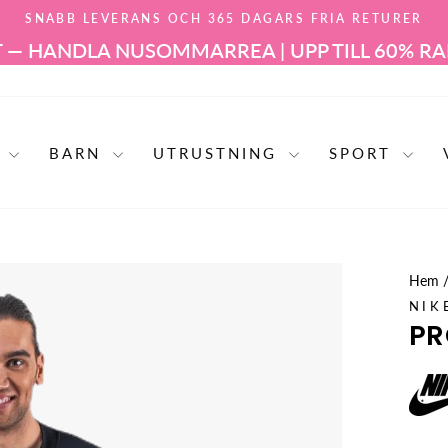
SNABB LEVERANS OCH 365 DAGARS FRIA RETURER
Pausa
 HANDLA NU
SOMMARREA | UPP TILL 60% RABA
bildspelet
R
BARN
UTRUSTNING
SPORT
Hem
NIK
PR