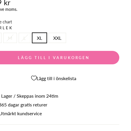
 kr
ungligt
ive moms.
e chart
RLEK
M
L
XL
XXL
LÄGG TILL I VARUKORGEN
Lägg till i önskelista
I Lager / Skeppas inom 24tim
365 dagar gratis returer
Utmärkt kundservice