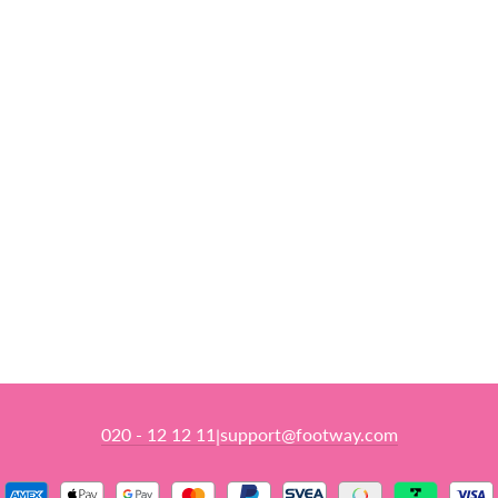
020 - 12 12 11
support@footway.com
|