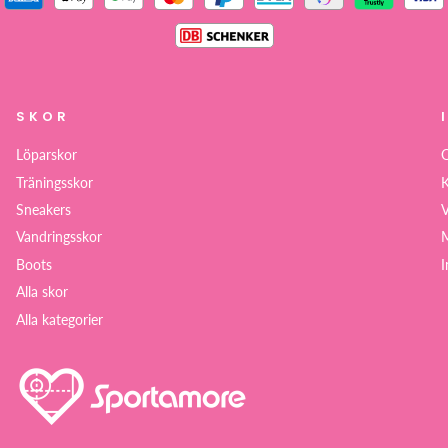
SKOR
Löparskor
Träningsskor
K
Sneakers
V
Vandringsskor
M
Boots
I
Alla skor
Alla kategorier