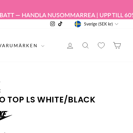
TT — HANDLA NU
SOMMARREA | UPP TILL 60% 
VALUTA
Instagram
TikTok
Sverige (SEK kr)
LOGGA IN
PRODUKTSÖKN
KUN
VARUMÄRKEN
/
E
O TOP LS WHITE/BLACK