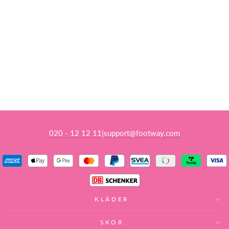
WOMEN’S LIGHT
PADDED SKI
JACKET KABO
SAND
2117 OF SWEDEN
1 209 kr
Reapris
Ursprungligt pris:
2 999 kr
(-60%)
020 - 12 12 11
support@footway.com
|
KLÄDER
SKOR