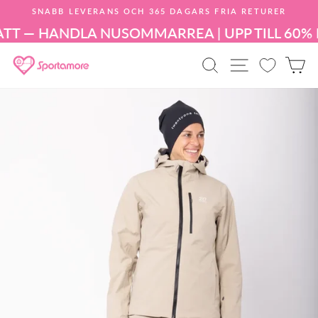
Hoppa
SNABB LEVERANS OCH 365 DAGARS FRIA RETURER
till
Pausa
innehållet
TT — HANDLA NU
SOMMARREA | UPP TILL 60% 
bildspelet
PRODUKTSÖK
WEBBPLA
K