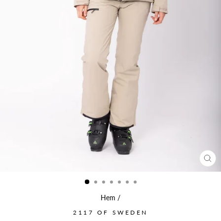
ST
(ES
Hem
/
2117 OF SWEDEN