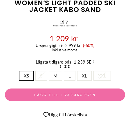
WOMEN’S LIGHT PADDED SKI
JACKET KABO SAND
1 209 kr
Reapris
2 999 kr
(-60%)
Ursprungligt pris:
Inklusive moms.
Lägsta tidigare pris:
1 239 SEK
SIZE
XS
S
M
L
XL
XXL
LÄGG TILL I VARUKORGEN
Lägg till i önskelista