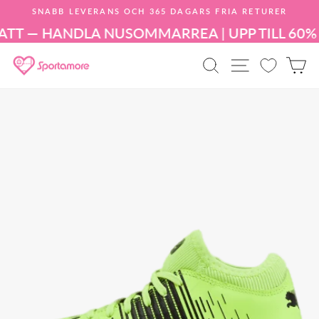
Hoppa
SNABB LEVERANS OCH 365 DAGARS FRIA RETURER
till
Pausa
innehållet
ATT — HANDLA NU
SOMMARREA | UPP TILL 60%
bildspelet
PRODUKTSÖK
WEBBPLA
K