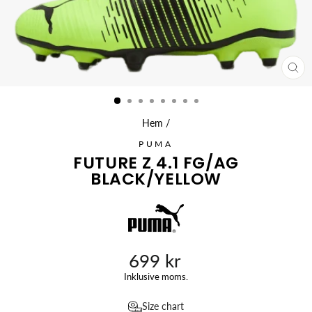
ST
(ES
Hem
/
PUMA
FUTURE Z 4.1 FG/AG
BLACK/YELLOW
699 kr
Ursprungligt
Inklusive moms.
pris
Size chart