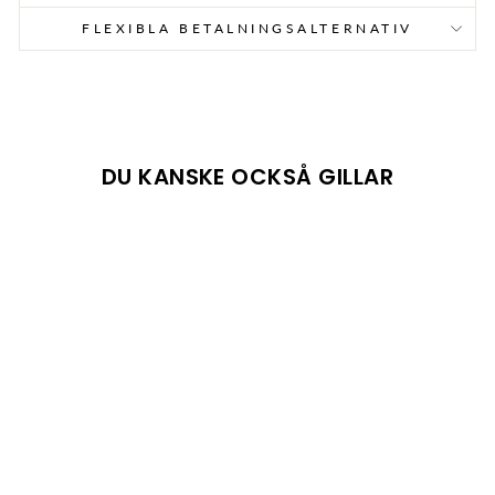
FLEXIBLA BETALNINGSALTERNATIV
DU KANSKE OCKSÅ GILLAR
UTSÅLD
FUTURE Z 4.1
FG/AG
BLACK/YELLOW
PUMA
699 kr