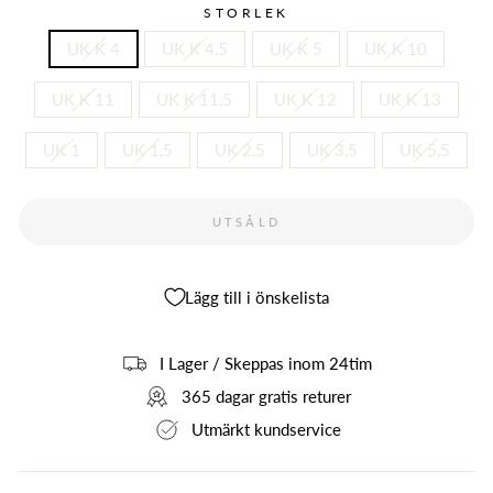
STORLEK
UK K 4
UK K 4,5
UK K 5
UK K 10
UK K 11
UK K 11,5
UK K 12
UK K 13
UK 1
UK 1,5
UK 2,5
UK 3,5
UK 5,5
UTSÅLD
Lägg till i önskelista
I Lager / Skeppas inom 24tim
365 dagar gratis returer
Utmärkt kundservice