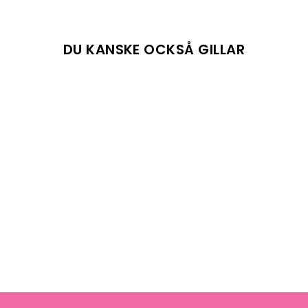
DU KANSKE OCKSÅ GILLAR
DIVE W VEST
FALLEN ROCK
8848 ALTITUDE
1 399 kr
Reapris
Ursprungligt pris:
2 399 kr
(-42%)