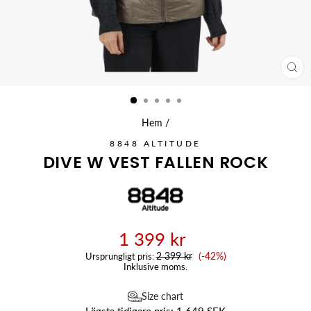
ST
(ES
Hem
/
8848 ALTITUDE
DIVE W VEST FALLEN ROCK
1 399 kr
Reapris
2 399 kr
(-42%)
Ursprungligt pris:
Inklusive moms.
Size chart
Lägsta tidigare pris:
1 649 SEK