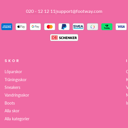
020 - 12 12 11
support@footway.com
|
SKOR
Löparskor
Träningsskor
K
Sneakers
V
Vandringsskor
M
Boots
I
Alla skor
Alla kategorier