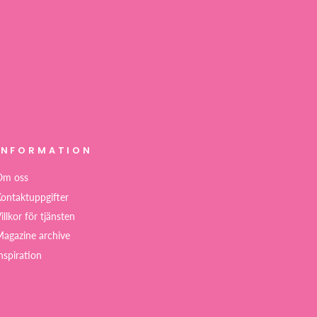
INFORMATION
Om oss
ontaktuppgifter
illkor för tjänsten
agazine archive
nspiration