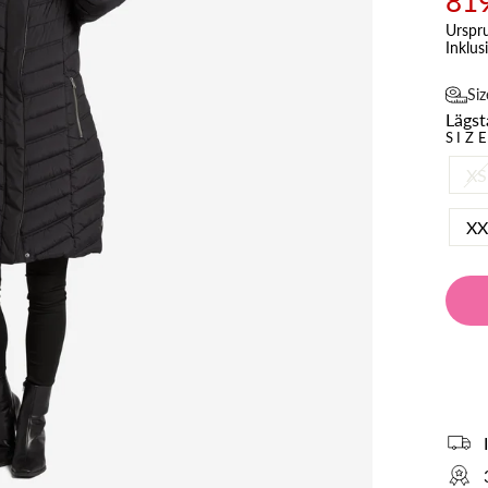
819
Urspru
Inklus
Siz
Lägsta
SIZ
XS
XX