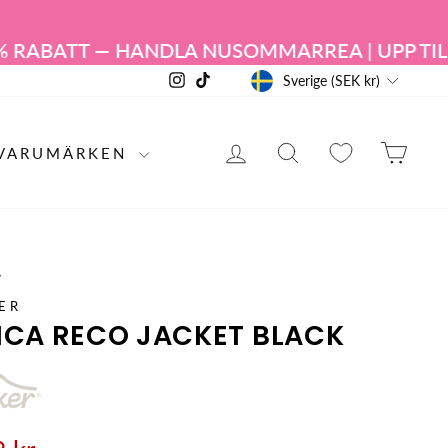
RABATT — HANDLA NU
SOMMARREA | UPP TILL 
VALUTA
Instagram
TikTok
Sverige (SEK kr)
LOGGA IN
PRODUKTSÖKN
KUN
VARUMÄRKEN
/
ER
ICA RECO JACKET BLACK