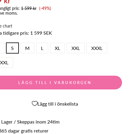
 kr
Reapris
ngligt pris:
1 599 kr
(-49%)
ive moms.
e chart
 tidigare pris:
1 599 SEK
E
S
M
L
XL
XXL
XXXL
XXL
LÄGG TILL I VARUKORGEN
Lägg till i önskelista
I Lager / Skeppas inom 24tim
365 dagar gratis returer