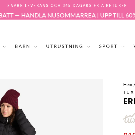
SNABB LEVERANS OCH 365 DAGARS FRIA RETURER
Pausa
TT — HANDLA NU
SOMMARREA | UPP TILL 60% 
bildspelet
R
BARN
UTRUSTNING
SPORT
Hem
TUX
ER